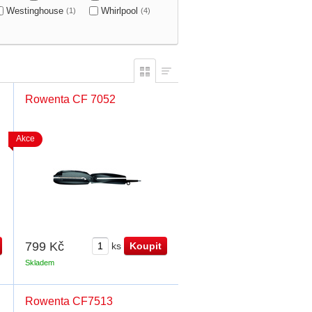
Westinghouse
Whirlpool
(1)
(4)
Rowenta CF 7052
Akce
799 Kč
ks
Skladem
Rowenta CF7513