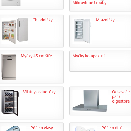
Mikrovlnné trouby
Chladničky
Mrazničky
Myčky 45 cm šíře
Myčky kompaktní
Vitríny a vinotéky
Odsavače
par /
digestoře
Péče o vlasy
Péče o dítě