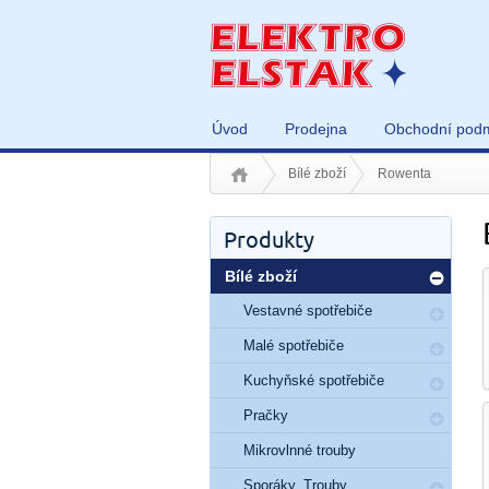
Úvod
Prodejna
Obchodní pod
Bílé zboží
Rowenta
Produkty
Bílé zboží
Vestavné spotřebiče
Malé spotřebiče
Kuchyňské spotřebiče
Pračky
Mikrovlnné trouby
Sporáky, Trouby