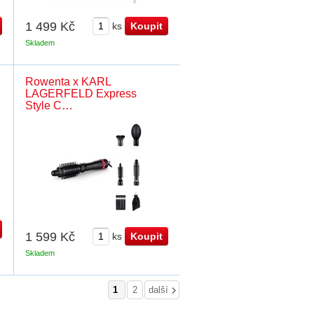
1 499 Kč
ks
Skladem
Rowenta x KARL
LAGERFELD Express
Style C…
1 599 Kč
ks
Skladem
1
2
další