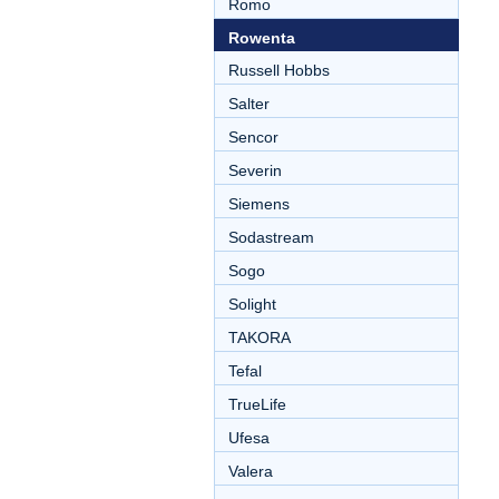
Romo
Rowenta
Russell Hobbs
Salter
Sencor
Severin
Siemens
Sodastream
Sogo
Solight
TAKORA
Tefal
TrueLife
Ufesa
Valera