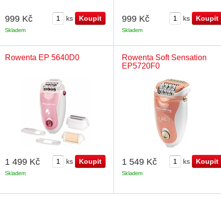
999 Kč
999 Kč
ks
ks
Skladem
Skladem
Rowenta EP 5640D0
Rowenta Soft Sensation
EP5720F0
1 499 Kč
1 549 Kč
ks
ks
Skladem
Skladem