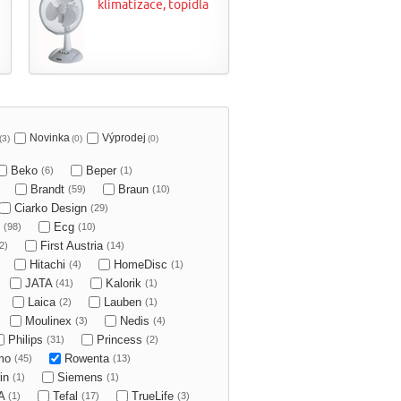
klimatizace, topidla
Novinka
Výprodej
(3)
(0)
(0)
Beko
Beper
(6)
(1)
Brandt
Braun
(59)
(10)
Ciarko Design
(29)
O
Ecg
(98)
(10)
First Austria
2)
(14)
Hitachi
HomeDisc
(4)
(1)
JATA
Kalorik
(41)
(1)
Laica
Lauben
(2)
(1)
Moulinex
Nedis
(3)
(4)
Philips
Princess
(31)
(2)
mo
Rowenta
(45)
(13)
in
Siemens
(1)
(1)
A
Tefal
TrueLife
(1)
(17)
(3)