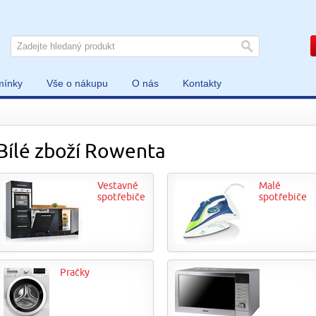
mínky
Vše o nákupu
O nás
Kontakty
Bílé zboží Rowenta
Vestavné
Malé
spotřebiče
spotřebiče
Pračky