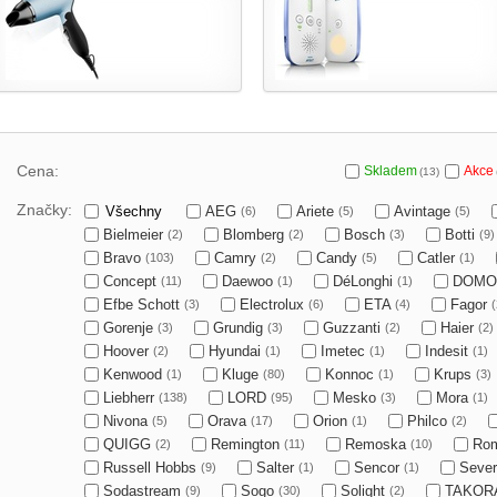
Cena:
Skladem
Akce
(13)
Značky:
Všechny
AEG
Ariete
Avintage
(6)
(5)
(5)
Bielmeier
Blomberg
Bosch
Botti
(2)
(2)
(3)
(9)
Bravo
Camry
Candy
Catler
(103)
(2)
(5)
(1)
Concept
Daewoo
DéLonghi
DOM
(11)
(1)
(1)
Efbe Schott
Electrolux
ETA
Fagor
(3)
(6)
(4)
(
Gorenje
Grundig
Guzzanti
Haier
(3)
(3)
(2)
(2)
Hoover
Hyundai
Imetec
Indesit
(2)
(1)
(1)
(1)
Kenwood
Kluge
Konnoc
Krups
(1)
(80)
(1)
(3)
Liebherr
LORD
Mesko
Mora
(138)
(95)
(3)
(1)
Nivona
Orava
Orion
Philco
(5)
(17)
(1)
(2)
QUIGG
Remington
Remoska
Ro
(2)
(11)
(10)
Russell Hobbs
Salter
Sencor
Sever
(9)
(1)
(1)
Sodastream
Sogo
Solight
TAKOR
(9)
(30)
(2)