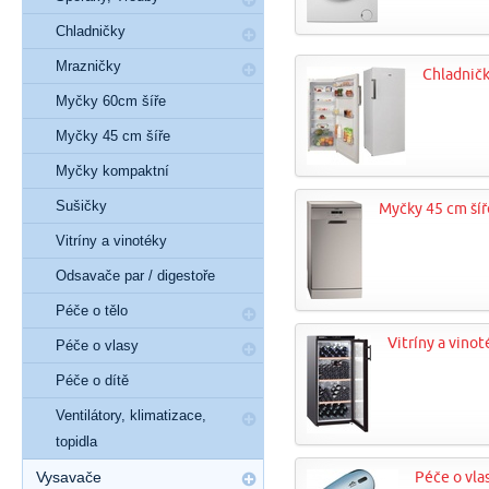
Chladničky
Mrazničky
Chladnič
Myčky 60cm šíře
Myčky 45 cm šíře
Myčky kompaktní
Sušičky
Myčky 45 cm šíř
Vitríny a vinotéky
Odsavače par / digestoře
Péče o tělo
Vitríny a vinot
Péče o vlasy
Péče o dítě
Ventilátory, klimatizace,
topidla
Vysavače
Péče o vla