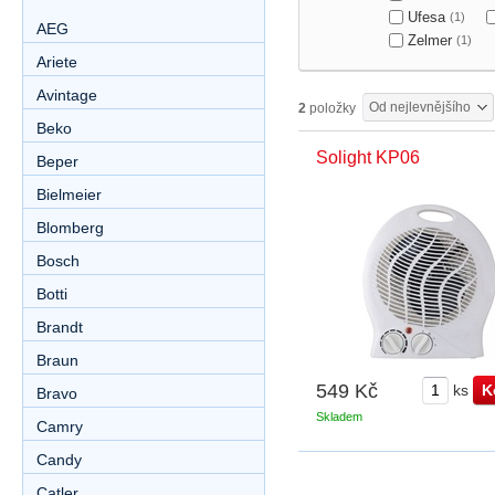
Ufesa
(1)
AEG
Zelmer
(1)
Ariete
Avintage
Od nejlevnějšího
2
položky
Beko
Solight KP06
Beper
Bielmeier
Blomberg
Bosch
Botti
Brandt
Braun
549 Kč
ks
Bravo
Skladem
Camry
Candy
Catler