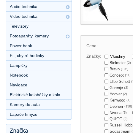
Audio technika
Video technika
Televizory
Fotoaparáty, kamery
Power bank
Cena:
Fit, chytré hodinky
Značky:
Všechny
Bielmeier
(2)
Lampičky
Bravo
(103)
Notebook
Concept
(11)
Efbe Schott
(
Navigace
Gorenje
(3)
Hoover
(2)
Elektrické koloběžky a kola
Kenwood
(1)
Kamery do auta
Liebherr
(138)
Nivona
(5)
Lapače hmyzu
QUIGG
(2)
Russell Hob
Značka
Sodastream
(