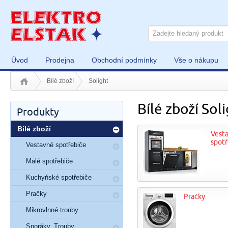
Úvod
Prodejna
Obchodní podmínky
Vše o nákupu
Bílé zboží
Solight
Bílé zboží Sol
Produkty
Bílé zboží
Vest
spotř
Vestavné spotřebiče
Malé spotřebiče
Kuchyňské spotřebiče
Pračky
Pračky
Mikrovlnné trouby
Sporáky, Trouby