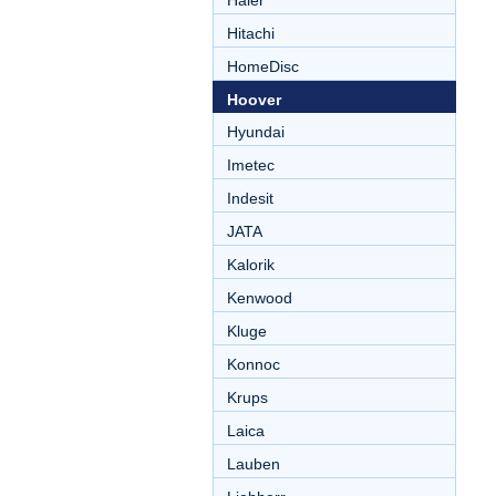
Haier
Hitachi
HomeDisc
Hoover
Hyundai
Imetec
Indesit
JATA
Kalorik
Kenwood
Kluge
Konnoc
Krups
Laica
Lauben