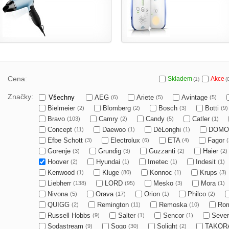
Cena:
Skladem
Akce
(1)
(
Značky:
Všechny
AEG
Ariete
Avintage
(6)
(5)
(5)
Bielmeier
Blomberg
Bosch
Botti
(2)
(2)
(3)
(9)
Bravo
Camry
Candy
Catler
(103)
(2)
(5)
(1)
Concept
Daewoo
DéLonghi
DOM
(11)
(1)
(1)
Efbe Schott
Electrolux
ETA
Fagor
(3)
(6)
(4)
(
Gorenje
Grundig
Guzzanti
Haier
(3)
(3)
(2)
(2)
Hoover
Hyundai
Imetec
Indesit
(2)
(1)
(1)
(1)
Kenwood
Kluge
Konnoc
Krups
(1)
(80)
(1)
(3)
Liebherr
LORD
Mesko
Mora
(138)
(95)
(3)
(1)
Nivona
Orava
Orion
Philco
(5)
(17)
(1)
(2)
QUIGG
Remington
Remoska
Ro
(2)
(11)
(10)
Russell Hobbs
Salter
Sencor
Sever
(9)
(1)
(1)
Sodastream
Sogo
Solight
TAKOR
(9)
(30)
(2)