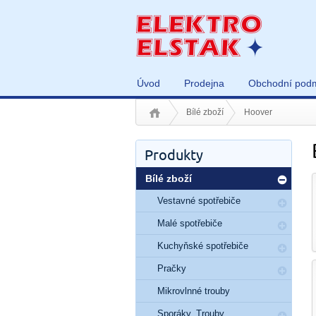
Úvod
Prodejna
Obchodní pod
Bílé zboží
Hoover
Produkty
Bílé zboží
Vestavné spotřebiče
Malé spotřebiče
Kuchyňské spotřebiče
Pračky
Mikrovlnné trouby
Sporáky, Trouby