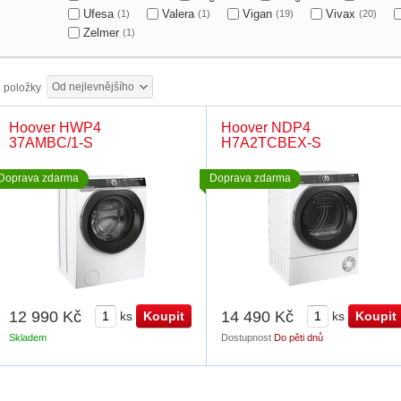
Ufesa
Valera
Vigan
Vivax
(1)
(1)
(19)
(20)
Zelmer
(1)
Od nejlevnějšího
2
položky
Hoover HWP4
Hoover NDP4
37AMBC/1-S
H7A2TCBEX-S
Doprava zdarma
Doprava zdarma
12 990 Kč
14 490 Kč
ks
ks
Skladem
Dostupnost
Do pěti dnů