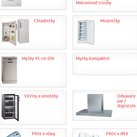
Mikrovlnné trouby
Chladničky
Mrazničky
Myčky 45 cm šíře
Myčky kompaktní
Vitríny a vinotéky
Odsavače
par /
digestoře
Péče o vlasy
Péče o dítě