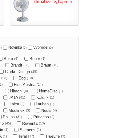
klimatizace, topidla
Novinka
Výprodej
0)
(0)
(0)
Beko
Beper
(6)
(1)
Brandt
Braun
(59)
(10)
Ciarko Design
(29)
O
Ecg
(98)
(10)
First Austria
2)
(14)
Hitachi
HomeDisc
(4)
(1)
JATA
Kalorik
(41)
(1)
Laica
Lauben
(2)
(1)
Moulinex
Nedis
(3)
(4)
Philips
Princess
(31)
(2)
mo
Rowenta
(45)
(13)
in
Siemens
(1)
(1)
A
Tefal
TrueLife
(1)
(17)
(3)