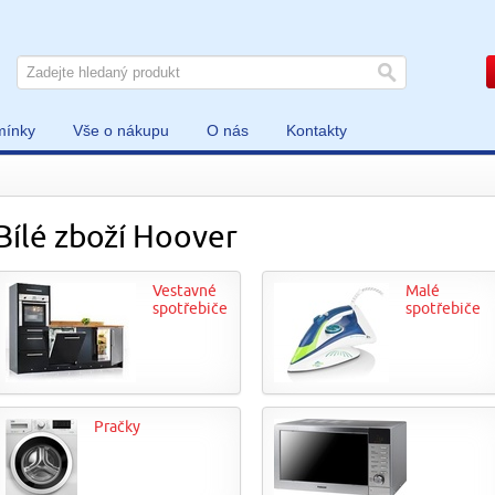
mínky
Vše o nákupu
O nás
Kontakty
Bílé zboží Hoover
Vestavné
Malé
spotřebiče
spotřebiče
Pračky