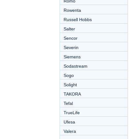
Romo
Rowenta
Russell Hobbs
Salter
Sencor
Severin
Siemens
Sodastream
Sogo
Solight
TAKORA
Tefal
TrueLife
Ufesa
Valera