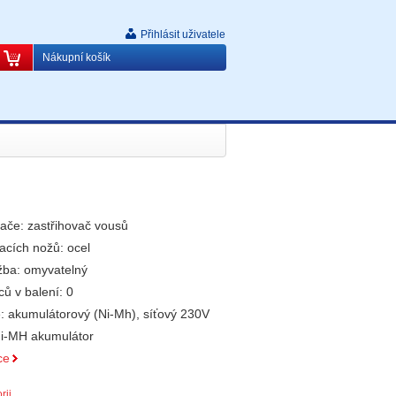
Přihlásit uživatele
Nákupní košík
vače: zastřihovač vousů
hacích nožů: ocel
ržba: omyvatelný
ů v balení: 0
e: akumulátorový (Ni-Mh), síťový 230V
 Ni-MH akumulátor
ce
rii