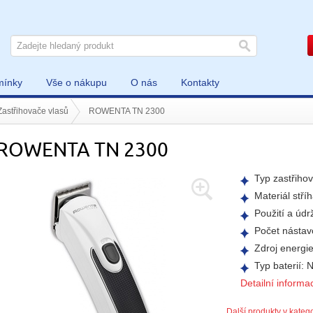
mínky
Vše o nákupu
O nás
Kontakty
Zastřihovače vlasů
ROWENTA TN 2300
ROWENTA TN 2300
Typ zastřiho
Materiál stří
Použití a úd
Počet nástavc
Zdroj energi
Typ baterií:
Detailní informa
Další produkty v katego