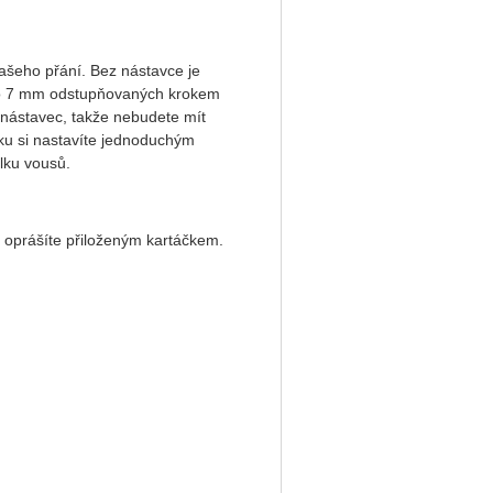
ašeho přání. Bez nástavce je
 do 7 mm odstupňovaných krokem
 nástavec, takže nebudete mít
ku si nastavíte jednoduchým
lku vousů.
e oprášíte přiloženým kartáčkem.