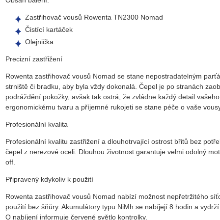
Obsah balení:
Zastřihovač vousů Rowenta TN2300 Nomad
Čistící kartáček
Olejnička
Precizní zastřižení
Rowenta zastřihovač vousů Nomad se stane nepostradatelným parťák
strniště či bradku, aby byla vždy dokonalá. Čepel je po stranách zao
podráždění pokožky, avšak tak ostrá, že zvládne každý detail vašeho 
ergonomickému tvaru a příjemné rukojeti se stane péče o vaše vousy
Profesionální kvalita
Profesionální kvalitu zastřižení a dlouhotrvající ostrost břitů bez potř
čepel z nerezové oceli. Dlouhou životnost garantuje velmi odolný mo
off.
Připravený kdykoliv k použití
Rowenta zastřihovač vousů Nomad nabízí možnost nepřetržitého síťové
použití bez šňůry. Akumulátory typu NiMh se nabíjejí 8 hodin a vydrž
O nabíjení informuje červené světlo kontrolky.