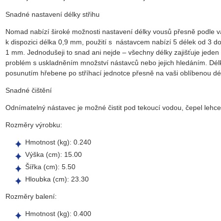
Snadné nastavení délky střihu
Nomad nabízí široké možnosti nastavení délky vousů přesně podle v
k dispozici délka 0,9 mm, použití s nástavcem nabízí 5 délek od 3
1 mm. Jednodušeji to snad ani nejde – všechny délky zajišťuje jeden
problém s uskladněním množství nástavců nebo jejich hledáním. Dél
posunutím hřebene po stříhací jednotce přesně na vaši oblíbenou dé
Snadné čištění
Odnímatelný nástavec je možné čistit pod tekoucí vodou, čepel lehc
Rozměry výrobku:
Hmotnost (kg): 0.240
Výška (cm): 15.00
Šířka (cm): 5.50
Hloubka (cm): 23.30
Rozměry balení:
Hmotnost (kg): 0.400