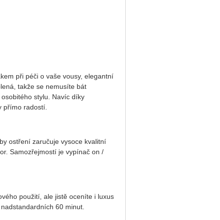
em při péči o vaše vousy, elegantní
blená, takže se nemusíte bát
osobitého stylu. Navíc díky
 přímo radostí.
eby ostření zaručuje vysoce kvalitní
tor. Samozřejmostí je vypínač on /
ho použití, ale jistě oceníte i luxus
í nadstandardních 60 minut.