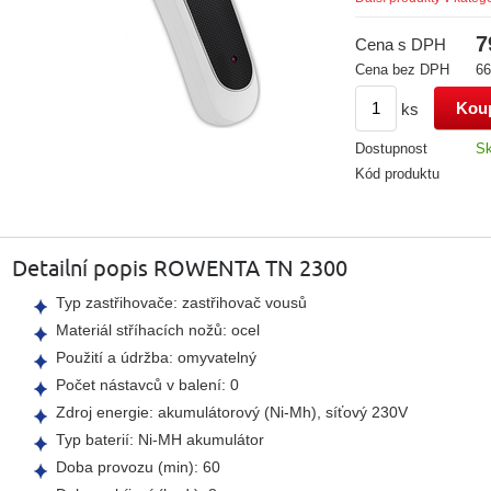
7
Cena s DPH
Cena bez DPH
66
ks
Dostupnost
S
Kód produktu
Detailní popis ROWENTA TN 2300
Typ zastřihovače: zastřihovač vousů
Materiál stříhacích nožů: ocel
Použití a údržba: omyvatelný
Počet nástavců v balení: 0
Zdroj energie: akumulátorový (Ni-Mh), síťový 230V
Typ baterií: Ni-MH akumulátor
Doba provozu (min): 60