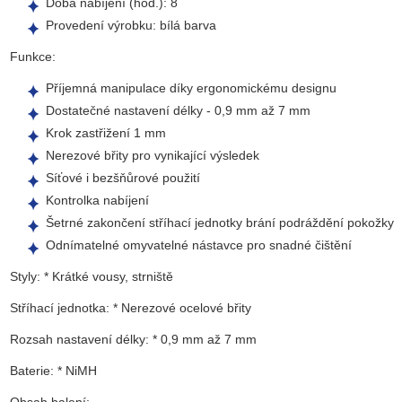
Doba nabíjení (hod.): 8
Provedení výrobku: bílá barva
Funkce:
Příjemná manipulace díky ergonomickému designu
Dostatečné nastavení délky - 0,9 mm až 7 mm
Krok zastřižení 1 mm
Nerezové břity pro vynikající výsledek
Síťové i bezšňůrové použití
Kontrolka nabíjení
Šetrné zakončení stříhací jednotky brání podráždění pokožky
Odnímatelné omyvatelné nástavce pro snadné čištění
Styly: * Krátké vousy, strniště
Stříhací jednotka: * Nerezové ocelové břity
Rozsah nastavení délky: * 0,9 mm až 7 mm
Baterie: * NiMH