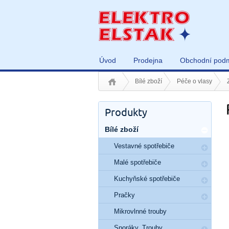
Úvod
Prodejna
Obchodní pod
Bílé zboží
Péče o vlasy
Produkty
Bílé zboží
Vestavné spotřebiče
Malé spotřebiče
Kuchyňské spotřebiče
Pračky
Mikrovlnné trouby
Sporáky, Trouby