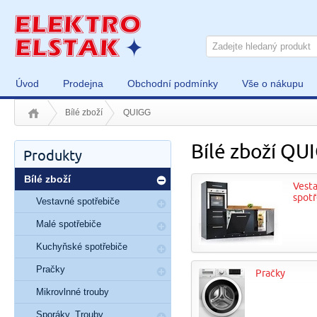
Úvod
Prodejna
Obchodní podmínky
Vše o nákupu
Bílé zboží
QUIGG
Bílé zboží QU
Produkty
Bílé zboží
Vest
spotř
Vestavné spotřebiče
Malé spotřebiče
Kuchyňské spotřebiče
Pračky
Pračky
Mikrovlnné trouby
Sporáky, Trouby