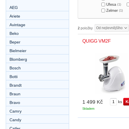
Ufesa
(1)
AEG
Zelmer
(1)
Ariete
Avintage
Od nejlevnějšího
2
položky
Beko
QUIGG VM2F
Beper
Bielmeier
Blomberg
Bosch
Botti
Brandt
Braun
1 499 Kč
ks
Bravo
Skladem
Camry
Candy
Catler