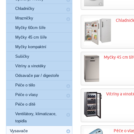
Chladničky
Mrazničky
Chladnič
Myčky 60cm šíře
Myčky 45 cm šíře
Myčky kompaktní
Sušičky
Myčky 45 cm šíř
Vitríny a vinotéky
Odsavače par / digestoře
Péče o tělo
Vitríny a vinot
Péče o vlasy
Péče o dítě
Ventilátory, klimatizace,
topidla
Vysavače
Péče o vla