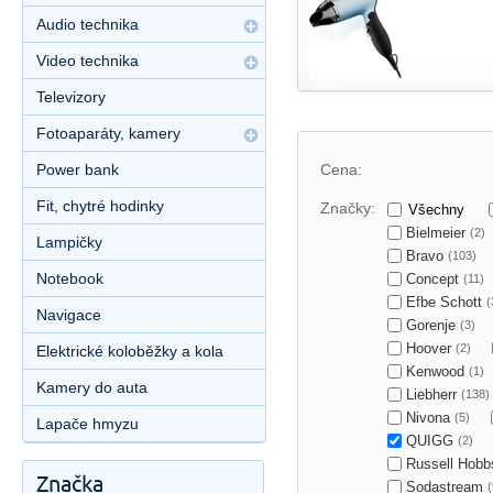
Audio technika
Video technika
Televizory
Fotoaparáty, kamery
Power bank
Cena:
Fit, chytré hodinky
Značky:
Všechny
Bielmeier
(2)
Lampičky
Bravo
(103)
Notebook
Concept
(11)
Efbe Schott
(
Navigace
Gorenje
(3)
Hoover
(2)
Elektrické koloběžky a kola
Kenwood
(1)
Kamery do auta
Liebherr
(138)
Nivona
(5)
Lapače hmyzu
QUIGG
(2)
Russell Hob
Značka
Sodastream
(