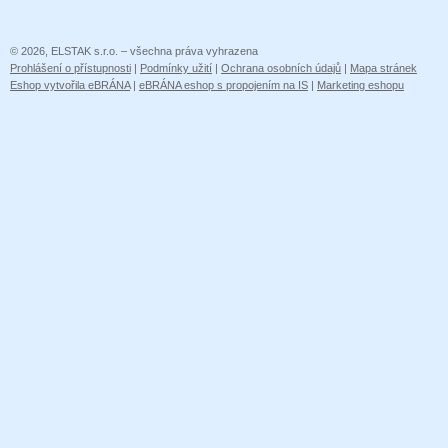
© 2026, ELSTAK s.r.o. – všechna práva vyhrazena
Prohlášení o přístupnosti
|
Podmínky užití
|
Ochrana osobních údajů
|
Mapa stránek
Eshop vytvořila eBRÁNA
|
eBRÁNA eshop s propojením na IS
|
Marketing eshopu