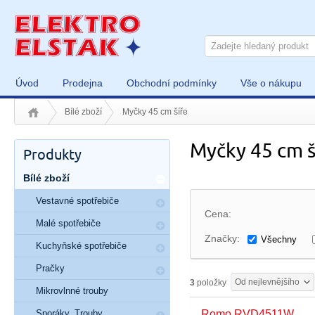
Úvod
Prodejna
Obchodní podmínky
Vše o nákupu
Bílé zboží
Myčky 45 cm šíře
Myčky 45 cm š
Produkty
Bílé zboží
Vestavné spotřebiče
Cena:
Malé spotřebiče
Značky:
Všechny
Kuchyňské spotřebiče
Pračky
Od nejlevnějšího
3
položky
Mikrovlnné trouby
Sporáky, Trouby
Romo RVD4511W