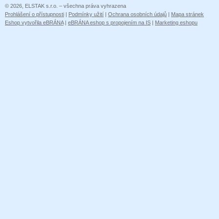
© 2026, ELSTAK s.r.o. – všechna práva vyhrazena
Prohlášení o přístupnosti
|
Podmínky užití
|
Ochrana osobních údajů
|
Mapa stránek
Eshop vytvořila eBRÁNA
|
eBRÁNA eshop s propojením na IS
|
Marketing eshopu