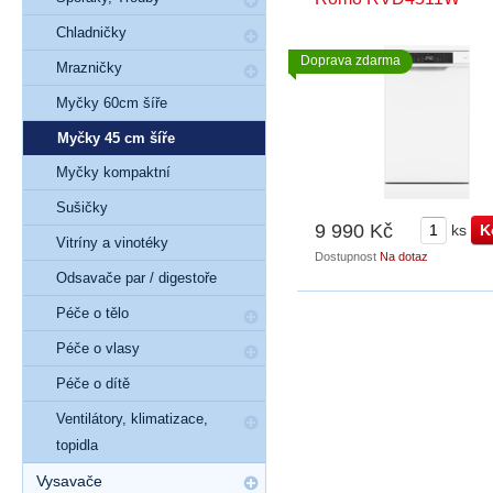
Chladničky
Doprava zdarma
Mrazničky
Myčky 60cm šíře
Myčky 45 cm šíře
Myčky kompaktní
Sušičky
9 990 Kč
ks
Vitríny a vinotéky
Dostupnost
Na dotaz
Odsavače par / digestoře
Péče o tělo
Péče o vlasy
Péče o dítě
Ventilátory, klimatizace,
topidla
Vysavače