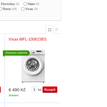
Electrolux
Haier
(1)
(2)
Romo
Vivax
(13)
(2)
Vivax WFL-100615BS
Doprava zdarma
6 490 Kč
ks
Skladem