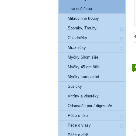
se sušičkou
Mikrovlnné trouby
Sporáky, Trouby
Chladničky
Mrazničky
Myčky 60cm šíře
Myčky 45 cm šíře
Myčky kompaktní
Sušičky
Vitríny a vinotéky
Odsavače par / digestoře
Péče o tělo
Péče o vlasy
Péče o dítě