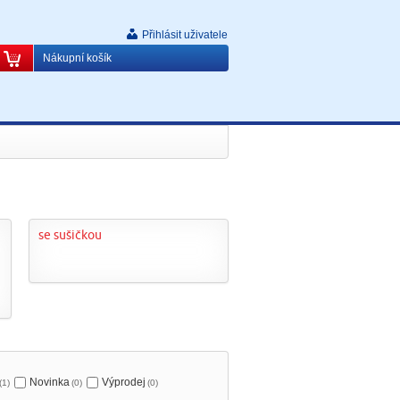
Přihlásit uživatele
Nákupní košík
se sušičkou
Novinka
Výprodej
(1)
(0)
(0)