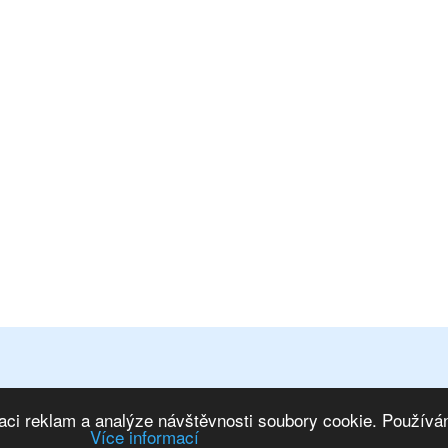
osobních údajů
|
Mapa stránek
ím na IS
|
Marketing eshopu
aci reklam a analýze návštěvnosti soubory cookie. Používán
Více informací