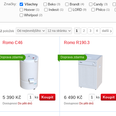
Značky:
Všechny
Beko
Brandt
Candy
(3)
(4)
(3)
Hoover
Indesit
LORD
Philco
(1)
(1)
(9)
(1)
Whirlpool
(2)
Od nejlevnějšího
12 na stránku
1
2
3
4
další
42
položek
Romo C46
Romo R190.3
Doprava zdarma
Doprava zdarma
5 390 Kč
6 490 Kč
ks
ks
Dostupnost
Do pěti dnů
Dostupnost
Do pěti dnů