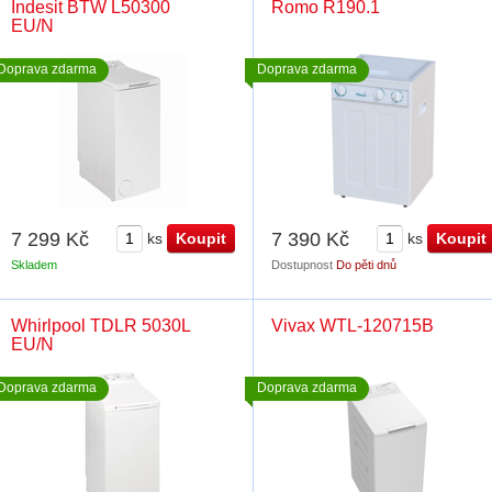
Indesit BTW L50300
Romo R190.1
EU/N
Doprava zdarma
Doprava zdarma
7 299 Kč
7 390 Kč
ks
ks
Skladem
Dostupnost
Do pěti dnů
Whirlpool TDLR 5030L
Vivax WTL-120715B
EU/N
Doprava zdarma
Doprava zdarma