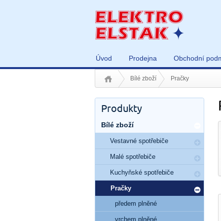
Úvod
Prodejna
Obchodní pod
Bílé zboží
Pračky
Produkty
Bílé zboží
Vestavné spotřebiče
Malé spotřebiče
Kuchyňské spotřebiče
Pračky
předem plněné
vrchem plněné