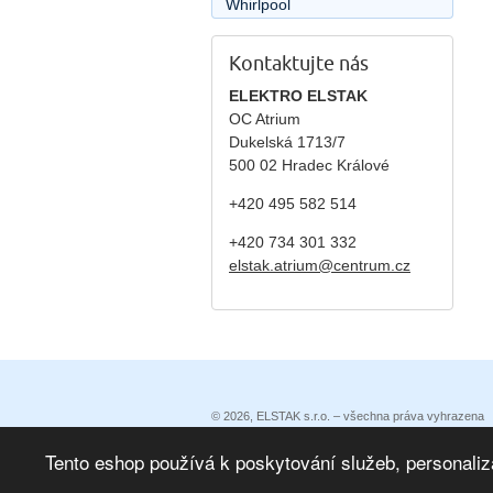
Whirlpool
Kontaktujte nás
ELEKTRO ELSTAK
OC Atrium
Dukelská 1713/7
500 02 Hradec Králové
+420 495 582 514
+420
734 301 332
elstak.atrium@centrum.cz
© 2026, ELSTAK s.r.o. – všechna práva vyhrazena
Prohlášení o přístupnosti
|
Podmínky užití
|
Ochrana 
Eshop vytvořila eBRÁNA
|
eBRÁNA eshop s propojen
Tento eshop používá k poskytování služeb, personaliz