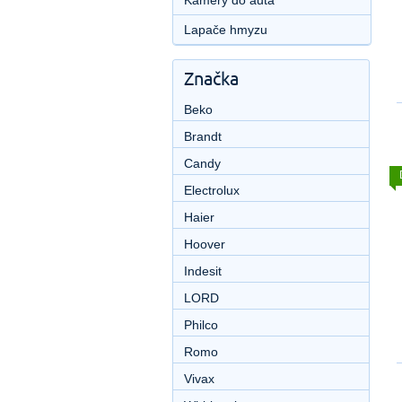
Kamery do auta
Lapače hmyzu
Značka
Beko
Brandt
Candy
Electrolux
Haier
Hoover
Indesit
LORD
Philco
Romo
Vivax