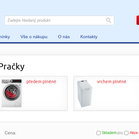
mínky
Vše o nákupu
O nás
Kontakty
Pračky
předem plněné
vrchem plněné
Cena:
Skladem
Akce
(21)