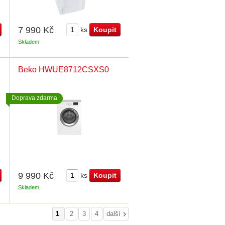
7 990 Kč
ks
Skladem
Beko HWUE8712CSXS0
Doprava zdarma
9 990 Kč
ks
Skladem
1
2
3
4
další