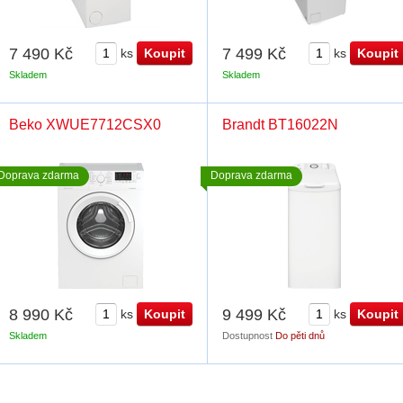
7 490 Kč
7 499 Kč
ks
ks
Skladem
Skladem
Beko XWUE7712CSX0
Brandt BT16022N
Doprava zdarma
Doprava zdarma
8 990 Kč
9 499 Kč
ks
ks
Skladem
Dostupnost
Do pěti dnů