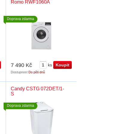
Romo RWF1060A
Doprava zdarma
7 490 Kč
ks
Dostupnost
Do pěti dnů
Candy CSTG 072DET/1-
S
Doprava zdarma