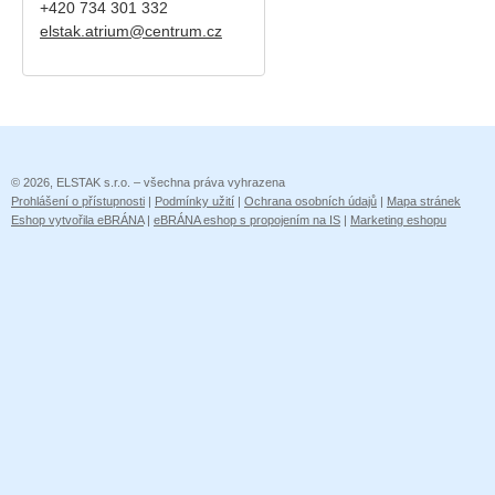
+420
734 301 332
elstak.atrium@centrum.cz
© 2026, ELSTAK s.r.o. – všechna práva vyhrazena
Prohlášení o přístupnosti
|
Podmínky užití
|
Ochrana osobních údajů
|
Mapa stránek
Eshop vytvořila eBRÁNA
|
eBRÁNA eshop s propojením na IS
|
Marketing eshopu