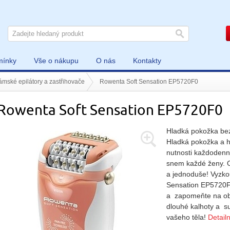
mínky
Vše o nákupu
O nás
Kontakty
mské epilátory a zastřihovače
Rowenta Soft Sensation EP5720F0
Rowenta Soft Sensation EP5720F0
Hladká pokožka be
Hladká pokožka a h
nutnosti každodenní
snem každé ženy. Od
a jednoduše! Vyzkou
Sensation EP5720F
a zapomeňte na obt
dlouhé kalhoty a s
vašeho těla!
Detail