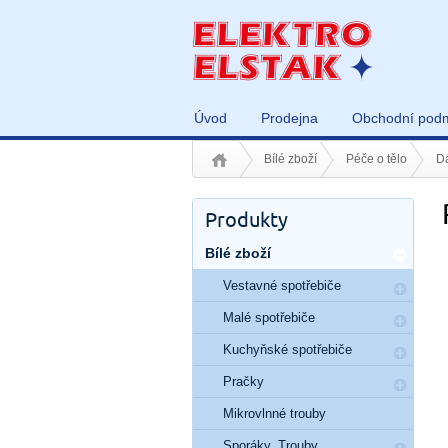
Úvod
Prodejna
Obchodní pod
Bílé zboží
Péče o tělo
Dá
Produkty
Bílé zboží
Vestavné spotřebiče
Malé spotřebiče
Kuchyňské spotřebiče
Pračky
Mikrovlnné trouby
Sporáky, Trouby