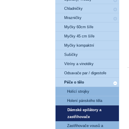
Chladničky
Mrazničky
Myčky 60cm šíře
Myčky 45 cm šíře
Myčky kompaktní
Sušičky
Vitríny a vinotéky
Odsavače par / digestoře
Péče o tělo
Holící strojky
Holení pánského těla
Dámské epilátory a
zastřihovače
Zastřihovače vousů a