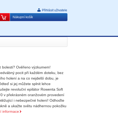
Přihlásit uživatele
Nákupní košík
z bolesti? Ověřeno výzkumem!
edvábný pocit při každém doteku, bez
ho holení a na co nejdelší dobu, je
teď si jej můžete splnit lehce
šejte revoluční epilátor Rowenta Soft
0 v překrásném oranžovém provedení
ěžující i nebezpečné holení! Odhoďte
ukně a ukažte světu nádhernou pokožku
ní informace