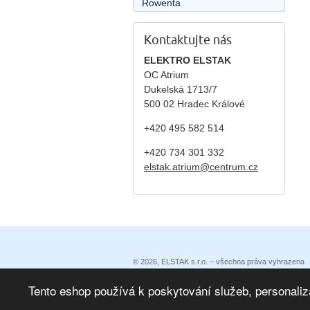
Rowenta
Kontaktujte nás
ELEKTRO ELSTAK
OC Atrium
Dukelská 1713/7
500 02 Hradec Králové
+420 495 582 514
+420
734 301 332
elstak.atrium@centrum.cz
© 2026, ELSTAK s.r.o. – všechna práva vyhrazena
Prohlášení o přístupnosti
|
Podmínky užití
|
Ochrana 
Eshop vytvořila eBRÁNA
|
eBRÁNA eshop s propojen
Tento eshop používá k poskytování služeb, personaliz