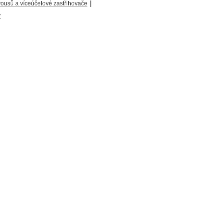
|
vousů a víceúčelové zastřihovače
y