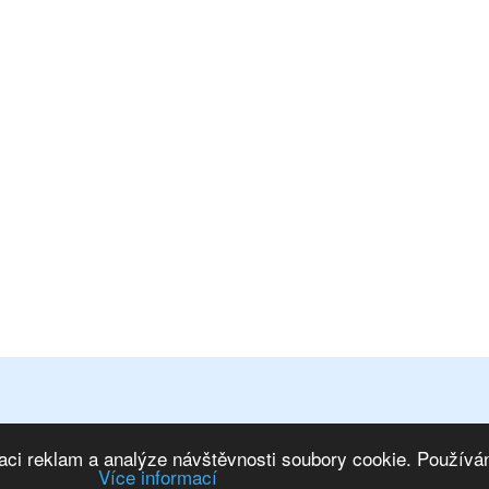
osobních údajů
|
Mapa stránek
ím na IS
|
Marketing eshopu
aci reklam a analýze návštěvnosti soubory cookie. Používán
Více informací