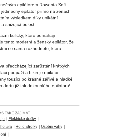
edinečným epilátorem Rowenta Soft
jedinečný epilátor přímo na ženách
ektním výsledkem díky unikátní
a snižující bolest!
žní kuličky, které pomáhají
je tento moderní a ženský epilátor, že
stmi se sama rozhodnete, která
va předcházející zarůstání krátkých
ci podpaží a bikin je epilátor
 toužící po krásné zářivé a hladké
dortu již tak dokonalého epilátoru!
S TAKÉ ZAJÍMAT
|
|
oje
Elektrické dečky
|
|
|
ho těla
Holící strojky
Osobní váhy
|
obní