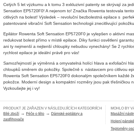
Celých 5 let výzkumu a k tomu 3 exkluzivní patenty se skrývají za j
Sensation EP5720F0! A nejenom to! Značka Rowenta testovala tento 
citlivých na bolest! Výsledek – revoluční bezbolestná epilace s perf
patentované vibrační Soft Sensation technologii znecitlivující pokožku 
Epilátor Rowenta Soft Sensation EP5720F0 je vylepšen o aktivní masá
redukovat bolest přímo v místě epilace. Díky funkci osvětlení garantu
ani ty nejmenší a nejtenší chloupky nebudou vynechány! Se 2 rychlo
rychlost epilace je ideální právě pro vás!
Samozřejmostí je výměnná a omyvatelná holící hlava a exfoliační hla
chloupků směrem do pokožky. Společně s nástavcem pro citlivou epila
Rowenta Soft Sensation EP5720F0 dokonalým společníkem každé ženy
pokožce. Moderní design a kompaktní rozměry jsou pak třešničkou na 
Vyzkoušejte jej i vy!
PRODUKT JE ZAŘAZEN V NÁSLEDUJÍCÍCH KATEGORIÍCH
MOHLO BY VÁ
→
→
Bílé zboží
Péče o tělo
Dámské epilátory a
Masážní nástr
zastřihovače
Holení pánské
Teploměry os