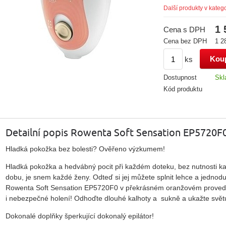
Další produkty v katego
1 
Cena s DPH
Cena bez DPH
1 2
ks
Dostupnost
Skl
Kód produktu
Detailní popis Rowenta Soft Sensation EP5720F
Hladká pokožka bez bolesti? Ověřeno výzkumem!
Hladká pokožka a hedvábný pocit při každém doteku, bez nutnosti ka
dobu, je snem každé ženy. Odteď si jej můžete splnit lehce a jednodu
Rowenta Soft Sensation EP5720F0 v překrásném oranžovém provede
i nebezpečné holení! Odhoďte dlouhé kalhoty a sukně a ukažte svě
Dokonalé doplňky šperkující dokonalý epilátor!