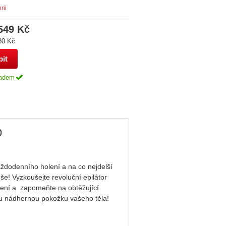
rii
549 Kč
80 Kč
adem
0
ždodenního holení a na co nejdelší
še! Vyzkoušejte revoluční epilátor
ní a zapomeňte na obtěžující
tu nádhernou pokožku vašeho těla!