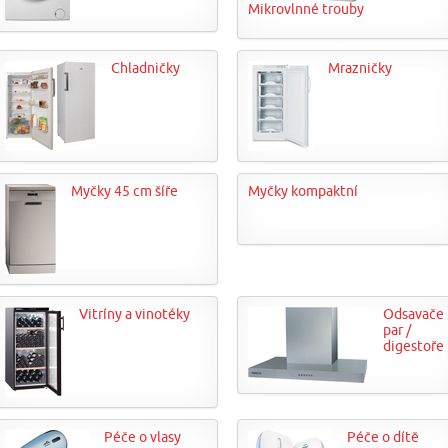
Mikrovlnné trouby
Chladničky
Mrazničky
Myčky 45 cm šíře
Myčky kompaktní
Vitríny a vinotéky
Odsavače
par /
digestoře
Péče o vlasy
Péče o dítě