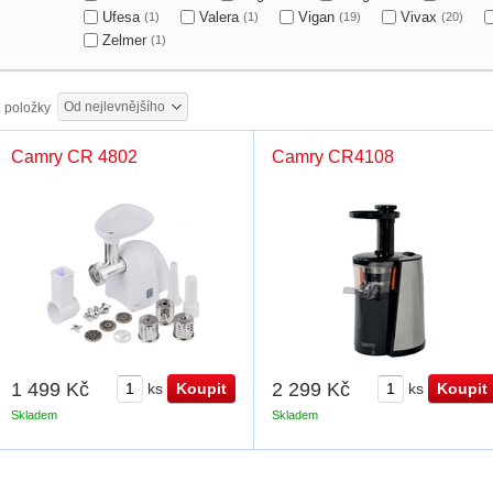
Ufesa
Valera
Vigan
Vivax
(1)
(1)
(19)
(20)
Zelmer
(1)
Od nejlevnějšího
2
položky
Camry CR 4802
Camry CR4108
1 499 Kč
2 299 Kč
ks
ks
Skladem
Skladem