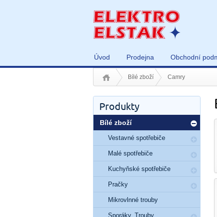
Úvod
Prodejna
Obchodní pod
Bílé zboží
Camry
Produkty
Bílé zboží
Vestavné spotřebiče
Malé spotřebiče
Kuchyňské spotřebiče
Pračky
Mikrovlnné trouby
Sporáky, Trouby