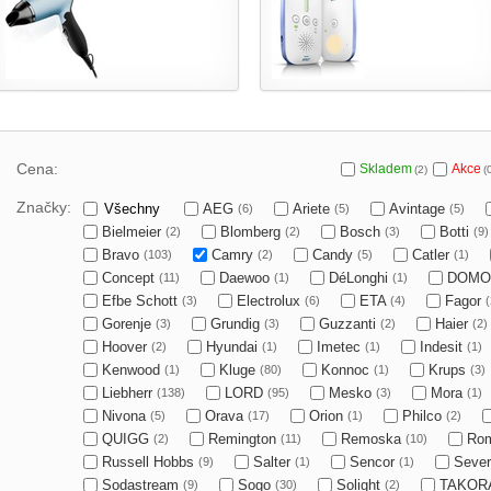
Cena:
Skladem
Akce
(2)
(
Značky:
Všechny
AEG
Ariete
Avintage
(6)
(5)
(5)
Bielmeier
Blomberg
Bosch
Botti
(2)
(2)
(3)
(9)
Bravo
Camry
Candy
Catler
(103)
(2)
(5)
(1)
Concept
Daewoo
DéLonghi
DOM
(11)
(1)
(1)
Efbe Schott
Electrolux
ETA
Fagor
(3)
(6)
(4)
(
Gorenje
Grundig
Guzzanti
Haier
(3)
(3)
(2)
(2)
Hoover
Hyundai
Imetec
Indesit
(2)
(1)
(1)
(1)
Kenwood
Kluge
Konnoc
Krups
(1)
(80)
(1)
(3)
Liebherr
LORD
Mesko
Mora
(138)
(95)
(3)
(1)
Nivona
Orava
Orion
Philco
(5)
(17)
(1)
(2)
QUIGG
Remington
Remoska
Ro
(2)
(11)
(10)
Russell Hobbs
Salter
Sencor
Sever
(9)
(1)
(1)
Sodastream
Sogo
Solight
TAKOR
(9)
(30)
(2)