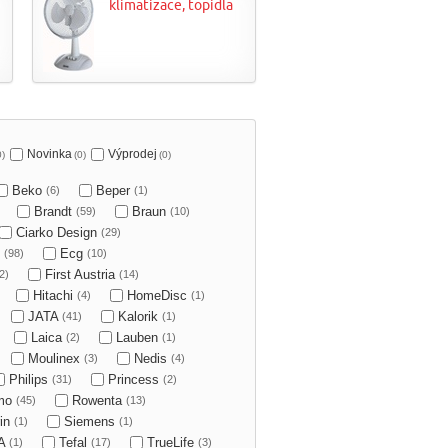
klimatizace, topidla
Novinka
Výprodej
0)
(0)
(0)
Beko
Beper
(6)
(1)
Brandt
Braun
(59)
(10)
Ciarko Design
(29)
O
Ecg
(98)
(10)
First Austria
2)
(14)
Hitachi
HomeDisc
(4)
(1)
JATA
Kalorik
(41)
(1)
Laica
Lauben
(2)
(1)
Moulinex
Nedis
(3)
(4)
Philips
Princess
(31)
(2)
mo
Rowenta
(45)
(13)
in
Siemens
(1)
(1)
A
Tefal
TrueLife
(1)
(17)
(3)