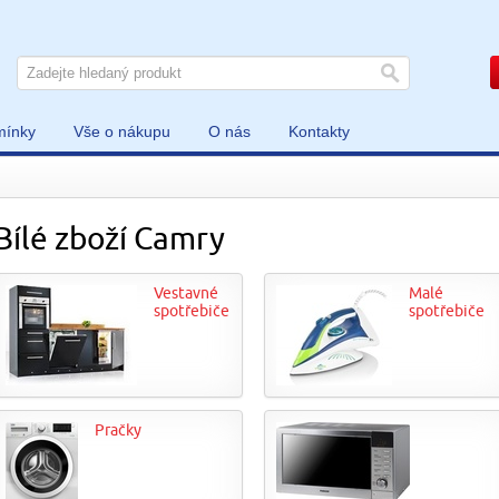
mínky
Vše o nákupu
O nás
Kontakty
Bílé zboží Camry
Vestavné
Malé
spotřebiče
spotřebiče
Pračky