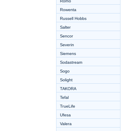
Romo
Rowenta
Russell Hobbs
Salter
Sencor
Severin
Siemens
Sodastream
Sogo
Solight
TAKORA
Tefal
TrueLife
Ufesa
Valera