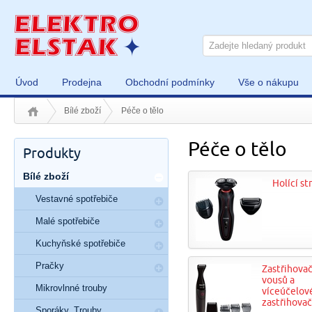
Úvod
Prodejna
Obchodní podmínky
Vše o nákupu
Bílé zboží
Péče o tělo
Péče o tělo
Produkty
Bílé zboží
Holící st
Vestavné spotřebiče
Malé spotřebiče
Kuchyňské spotřebiče
Pračky
Zastřihova
vousů a
Mikrovlnné trouby
víceúčelov
zastřihova
Sporáky, Trouby