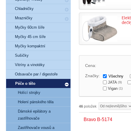
Chladničky
Elekt
Mrazničky
dečk
Myčky 60cm šíře
Myčky 45 cm šíře
Myčky kompaktní
Sušičky
Vitríny a vinotéky
Cena:
Odsavače par / digestoře
Značky:
Všechny
JATA
(9)
Péče o tělo
Vigan
(1)
Holící strojky
Holení pánského těla
Od nejlevnějšího
46
položek
Dámské epilátory a
zastřihovače
Bravo B-5174
Zastřihovače vousů a