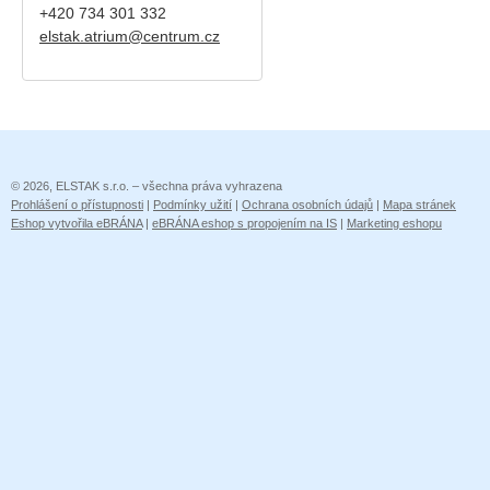
+420
734 301 332
elstak.atrium@centrum.cz
© 2026, ELSTAK s.r.o. – všechna práva vyhrazena
Prohlášení o přístupnosti
|
Podmínky užití
|
Ochrana osobních údajů
|
Mapa stránek
Eshop vytvořila eBRÁNA
|
eBRÁNA eshop s propojením na IS
|
Marketing eshopu