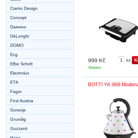
Ciarko Design
Concept
Daewoo
DéLonghi
DOMO
Ecg
999 Kč
ks
Efbe Schott
Skladem
Electrolux
ETA
BOTTI YK-868 Moden
Fagor
First Austria
Gorenje
Grundig
Guzzanti
Haier