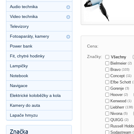
Audio technika
Video technika
Televizory
Fotoaparáty, kamery
Power bank
Cena:
Fit, chytré hodinky
Značky:
Všechny
Bielmeier
(2)
Lampičky
Bravo
(103)
Notebook
Concept
(11)
Efbe Schott
(
Navigace
Gorenje
(3)
Hoover
(2)
Elektrické koloběžky a kola
Kenwood
(1)
Kamery do auta
Liebherr
(138)
Nivona
(5)
Lapače hmyzu
QUIGG
(2)
Russell Hob
Značka
Sodastream
(