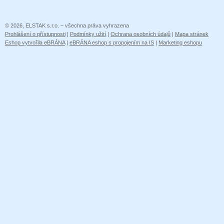
© 2026, ELSTAK s.r.o. – všechna práva vyhrazena
Prohlášení o přístupnosti
|
Podmínky užití
|
Ochrana osobních údajů
|
Mapa stránek
Eshop vytvořila eBRÁNA
|
eBRÁNA eshop s propojením na IS
|
Marketing eshopu