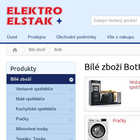
Úvod
Prodejna
Obchodní podmínky
Vše o nákupu
Bílé zboží
Botti
Bílé zboží Bot
Produkty
Bílé zboží
Vest
spotř
Vestavné spotřebiče
Malé spotřebiče
Kuchyňské spotřebiče
Pračky
Pračky
Mikrovlnné trouby
Sporáky, Trouby