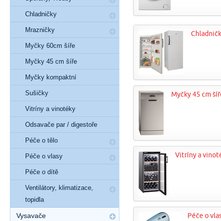
Chladničky
Mrazničky
Chladnič
Myčky 60cm šíře
Myčky 45 cm šíře
Myčky kompaktní
Sušičky
Myčky 45 cm šíř
Vitríny a vinotéky
Odsavače par / digestoře
Péče o tělo
Vitríny a vinot
Péče o vlasy
Péče o dítě
Ventilátory, klimatizace,
topidla
Vysavače
Péče o vla