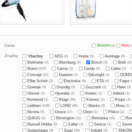
Cena:
Skladem
Akce
(3)
(
Značky:
Všechny
AEG
Ariete
Avintage
(6)
(5)
(5)
Bielmeier
Blomberg
Bosch
Botti
(2)
(2)
(3)
(9)
Bravo
Camry
Candy
Catler
(103)
(2)
(5)
(1)
Concept
Daewoo
DéLonghi
DOM
(11)
(1)
(1)
Efbe Schott
Electrolux
ETA
Fagor
(3)
(6)
(4)
(
Gorenje
Grundig
Guzzanti
Haier
(3)
(3)
(2)
(2)
Hoover
Hyundai
Imetec
Indesit
(2)
(1)
(1)
(1)
Kenwood
Kluge
Konnoc
Krups
(1)
(80)
(1)
(3)
Liebherr
LORD
Mesko
Mora
(138)
(95)
(3)
(1)
Nivona
Orava
Orion
Philco
(5)
(17)
(1)
(2)
QUIGG
Remington
Remoska
Ro
(2)
(11)
(10)
Russell Hobbs
Salter
Sencor
Sever
(9)
(1)
(1)
Sodastream
Sogo
Solight
TAKOR
(9)
(30)
(2)