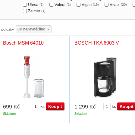
Ufesa
Valera
Vigan
Vivax
(1)
(1)
(19)
(20)
Zelmer
(1)
Od nejlevnějšího
3
položky
Bosch MSM 64010
BOSCH TKA 6003 V
699 Kč
1 299 Kč
ks
ks
Skladem
Skladem