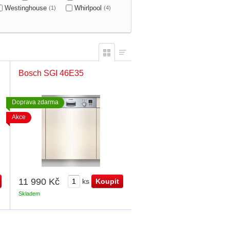
Westinghouse
Whirlpool
(1)
(4)
Bosch SGI 46E35
Doprava zdarma
Akce
11 990 Kč
ks
Skladem