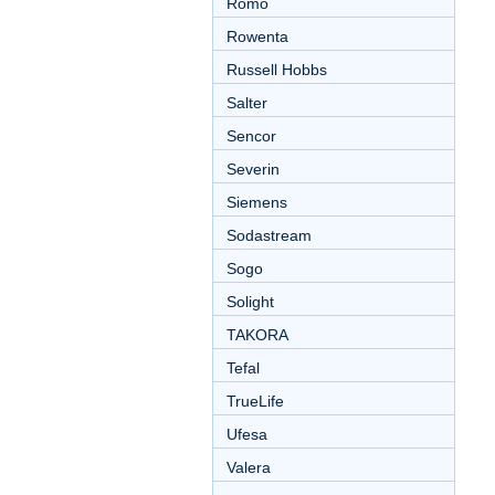
Romo
Rowenta
Russell Hobbs
Salter
Sencor
Severin
Siemens
Sodastream
Sogo
Solight
TAKORA
Tefal
TrueLife
Ufesa
Valera