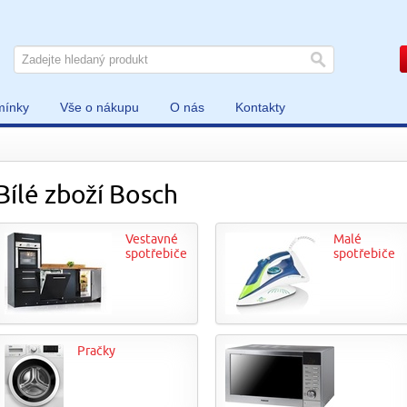
mínky
Vše o nákupu
O nás
Kontakty
Bílé zboží Bosch
Vestavné
Malé
spotřebiče
spotřebiče
Pračky