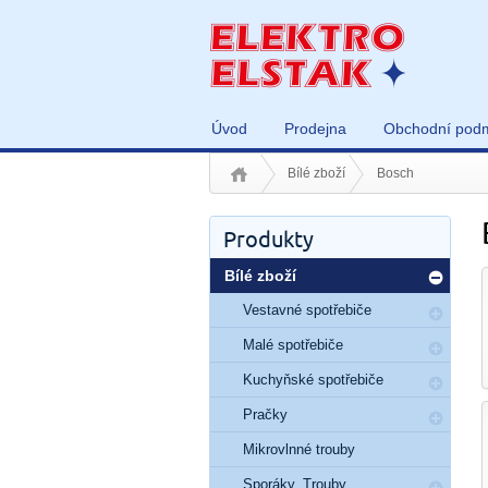
Úvod
Prodejna
Obchodní pod
Bílé zboží
Bosch
Produkty
Bílé zboží
Vestavné spotřebiče
Malé spotřebiče
Kuchyňské spotřebiče
Pračky
Mikrovlnné trouby
Sporáky, Trouby