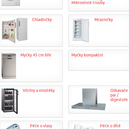
Mikrovlnné trouby
Chladničky
Mrazničky
Myčky 45 cm šíře
Myčky kompaktní
Vitríny a vinotéky
Odsavače
par /
digestoře
Péče o vlasy
Péče o dítě