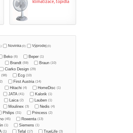
klimatizace, topidla
Novinka
Výprodej
1)
(0)
(0)
Beko
Beper
(6)
(1)
Brandt
Braun
(59)
(10)
Ciarko Design
(29)
O
Ecg
(98)
(10)
First Austria
2)
(14)
Hitachi
HomeDisc
(4)
(1)
JATA
Kalorik
(41)
(1)
Laica
Lauben
(2)
(1)
Moulinex
Nedis
(3)
(4)
Philips
Princess
(31)
(2)
mo
Rowenta
(45)
(13)
in
Siemens
(1)
(1)
A
Tefal
TrueLife
(1)
(17)
(3)