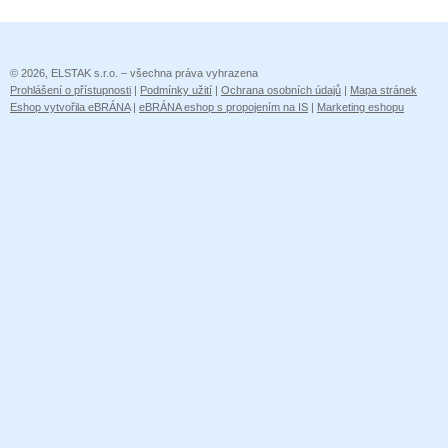
© 2026, ELSTAK s.r.o. – všechna práva vyhrazena
Prohlášení o přístupnosti
|
Podmínky užití
|
Ochrana osobních údajů
|
Mapa stránek
Eshop vytvořila eBRÁNA
|
eBRÁNA eshop s propojením na IS
|
Marketing eshopu