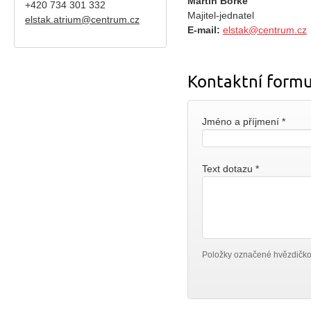
Martin Bořke
+420
734 301 332
Majitel-jednatel
elstak.atrium@centrum.cz
E-mail:
elstak@centrum.cz
Kontaktní formu
Jméno a příjmení
*
Text dotazu
*
Položky označené hvězdičko