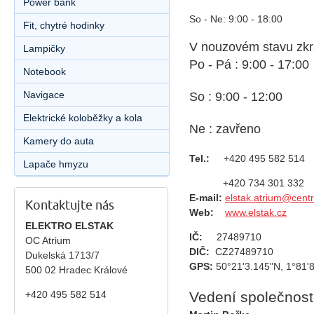
Power bank
So - Ne: 9:00 - 18:00
Fit, chytré hodinky
V nouzovém stavu zkr
Lampičky
Po - Pá : 9:00 - 17:00
Notebook
Navigace
So : 9:00 - 12:00
Elektrické koloběžky a kola
Ne : zavřeno
Kamery do auta
Tel.:
+420 495 582 514
Lapače hmyzu
+420
734 301 332
E-mail:
elstak.atrium@cent
Kontaktujte nás
Web:
www.elstak.cz
ELEKTRO ELSTAK
IČ:
27489710
OC Atrium
DIČ:
CZ27489710
Dukelská 1713/7
GPS:
50°21'3.145"N, 1°81'
500 02 Hradec Králové
Vedení společnost
+420 495 582 514