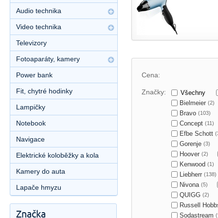
Audio technika
Video technika
Televizory
Fotoaparáty, kamery
Power bank
Cena:
Fit, chytré hodinky
Značky:
Všechny
Bielmeier
(2)
Lampičky
Bravo
(103)
Notebook
Concept
(11)
Efbe Schott
(
Navigace
Gorenje
(3)
Hoover
(2)
Elektrické koloběžky a kola
Kenwood
(1)
Kamery do auta
Liebherr
(138)
Nivona
(5)
Lapače hmyzu
QUIGG
(2)
Russell Hob
Značka
Sodastream
(