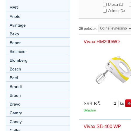
Ufesa
(1)
AEG
Zelmer
(1)
Ariete
Avintage
Od nejlevnějšího
20
položek
Beko
Vivax HM200WO
Beper
Bielmeier
Blomberg
Bosch
Botti
Brandt
Braun
399 Kč
ks
Bravo
Skladem
Camry
Candy
Vivax SB-400 WP
Catler