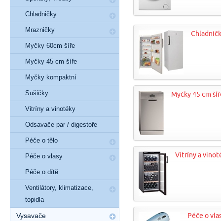
Chladničky
Mrazničky
Chladnič
Myčky 60cm šíře
Myčky 45 cm šíře
Myčky kompaktní
Sušičky
Myčky 45 cm šíř
Vitríny a vinotéky
Odsavače par / digestoře
Péče o tělo
Vitríny a vinot
Péče o vlasy
Péče o dítě
Ventilátory, klimatizace,
topidla
Vysavače
Péče o vla