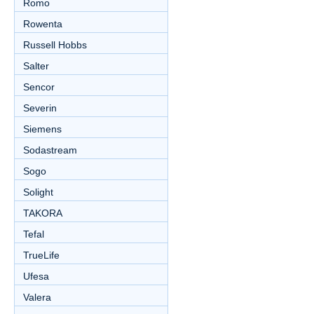
Romo
Rowenta
Russell Hobbs
Salter
Sencor
Severin
Siemens
Sodastream
Sogo
Solight
TAKORA
Tefal
TrueLife
Ufesa
Valera