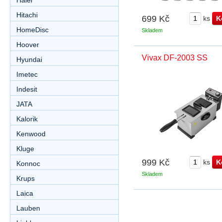
Haier
Hitachi
699 Kč
ks
HomeDisc
Skladem
Hoover
Vivax DF-2003 SS
Hyundai
Imetec
Indesit
JATA
Kalorik
Kenwood
Kluge
999 Kč
ks
Konnoc
Skladem
Krups
Laica
Lauben