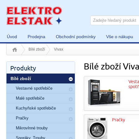
Úvod
Prodejna
Obchodní podmínky
Vše o nákupu
Bílé zboží
Vivax
Bílé zboží Viv
Produkty
Bílé zboží
Vest
spotř
Vestavné spotřebiče
Malé spotřebiče
Kuchyňské spotřebiče
Pračky
Pračky
Mikrovlnné trouby
Sporáky, Trouby