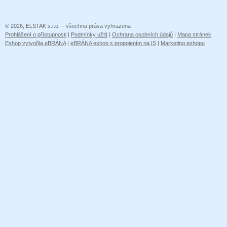
© 2026, ELSTAK s.r.o. – všechna práva vyhrazena
Prohlášení o přístupnosti
|
Podmínky užití
|
Ochrana osobních údajů
|
Mapa stránek
Eshop vytvořila eBRÁNA
|
eBRÁNA eshop s propojením na IS
|
Marketing eshopu