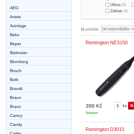
Ufesa
(1)
AEG
Zelmer
(1)
Ariete
Avintage
Od nejlevnějšího
11
položek
Beko
Remington NE3150
Beper
Bielmeier
Blomberg
Bosch
Botti
Brandt
Braun
399 Kč
ks
Bravo
Skladem
Camry
Candy
Remington D3015
Catler