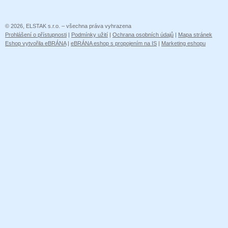
© 2026, ELSTAK s.r.o. – všechna práva vyhrazena
Prohlášení o přístupnosti
|
Podmínky užití
|
Ochrana osobních údajů
|
Mapa stránek
Eshop vytvořila eBRÁNA
|
eBRÁNA eshop s propojením na IS
|
Marketing eshopu