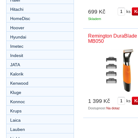
Haier
Hitachi
699 Kč
ks
HomeDisc
Skladem
Hoover
Remington DuraBlade
Hyundai
MB050
Imetec
Indesit
JATA
Kalorik
Kenwood
Kluge
1 399 Kč
ks
Konnoc
Dostupnost
Na dotaz
Krups
Laica
Lauben