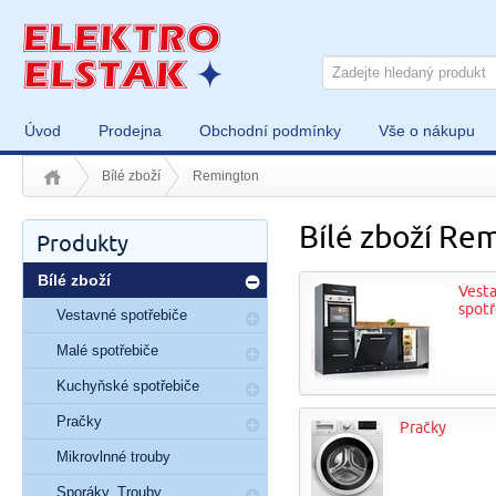
Úvod
Prodejna
Obchodní podmínky
Vše o nákupu
Bílé zboží
Remington
Bílé zboží Re
Produkty
Bílé zboží
Vest
spotř
Vestavné spotřebiče
Malé spotřebiče
Kuchyňské spotřebiče
Pračky
Pračky
Mikrovlnné trouby
Sporáky, Trouby