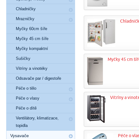
Chladničky
Mrazničky
Chladnič
Myčky 60cm šíře
Myčky 45 cm šíře
Myčky kompaktní
Sušičky
Myčky 45 cm šíř
Vitríny a vinotéky
Odsavače par / digestoře
Péče o tělo
Vitríny a vinot
Péče o vlasy
Péče o dítě
Ventilátory, klimatizace,
topidla
Vysavače
Péče o vla