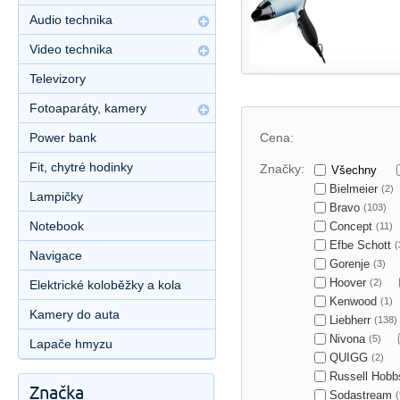
Audio technika
Video technika
Televizory
Fotoaparáty, kamery
Power bank
Cena:
Fit, chytré hodinky
Značky:
Všechny
Bielmeier
(2)
Lampičky
Bravo
(103)
Notebook
Concept
(11)
Efbe Schott
(
Navigace
Gorenje
(3)
Hoover
(2)
Elektrické koloběžky a kola
Kenwood
(1)
Kamery do auta
Liebherr
(138)
Nivona
(5)
Lapače hmyzu
QUIGG
(2)
Russell Hob
Značka
Sodastream
(