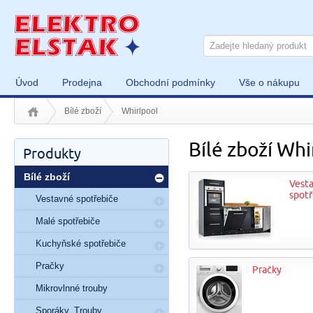
Úvod
Prodejna
Obchodní podmínky
Vše o nákupu
Bílé zboží
Whirlpool
Bílé zboží Whi
Produkty
Bílé zboží
Vest
spotř
Vestavné spotřebiče
Malé spotřebiče
Kuchyňské spotřebiče
Pračky
Pračky
Mikrovlnné trouby
Sporáky, Trouby