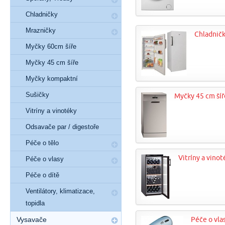
Chladničky
Mrazničky
Chladnič
Myčky 60cm šíře
Myčky 45 cm šíře
Myčky kompaktní
Sušičky
Myčky 45 cm šíř
Vitríny a vinotéky
Odsavače par / digestoře
Péče o tělo
Vitríny a vinot
Péče o vlasy
Péče o dítě
Ventilátory, klimatizace,
topidla
Vysavače
Péče o vla