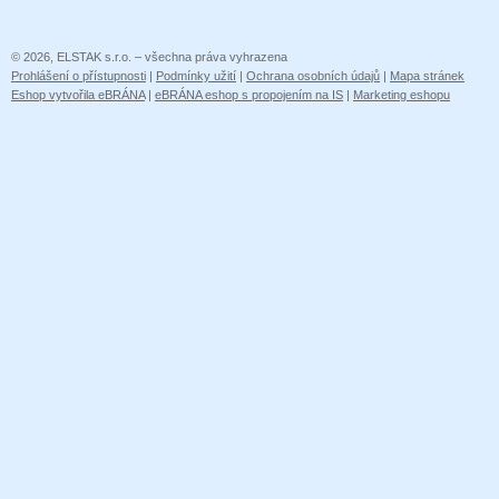
© 2026, ELSTAK s.r.o. – všechna práva vyhrazena
Prohlášení o přístupnosti
|
Podmínky užití
|
Ochrana osobních údajů
|
Mapa stránek
Eshop vytvořila eBRÁNA
|
eBRÁNA eshop s propojením na IS
|
Marketing eshopu