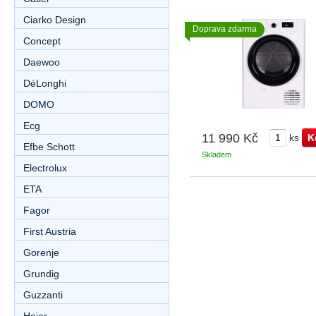
Ciarko Design
Doprava zdarma
Concept
Daewoo
DéLonghi
DOMO
Ecg
11 990 Kč
ks
Efbe Schott
Skladem
Electrolux
ETA
Fagor
First Austria
Gorenje
Grundig
Guzzanti