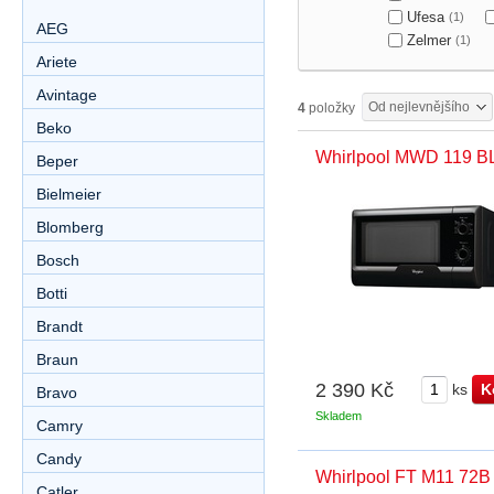
Ufesa
(1)
AEG
Zelmer
(1)
Ariete
Avintage
Od nejlevnějšího
4
položky
Beko
Whirlpool MWD 119 B
Beper
Bielmeier
Blomberg
Bosch
Botti
Brandt
Braun
2 390 Kč
ks
Bravo
Skladem
Camry
Candy
Whirlpool FT M11 72B
Catler