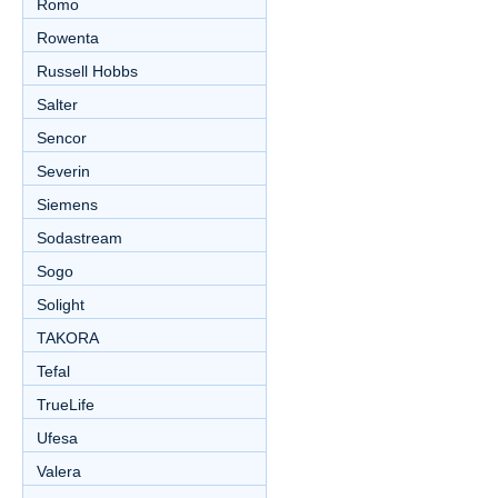
Romo
Rowenta
Russell Hobbs
Salter
Sencor
Severin
Siemens
Sodastream
Sogo
Solight
TAKORA
Tefal
TrueLife
Ufesa
Valera