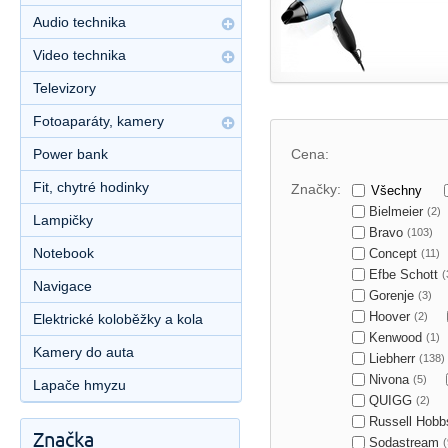
Audio technika
Video technika
Televizory
Fotoaparáty, kamery
Power bank
Cena:
Fit, chytré hodinky
Značky:
Všechny
Bielmeier
(2)
Lampičky
Bravo
(103)
Notebook
Concept
(11)
Efbe Schott
(
Navigace
Gorenje
(3)
Hoover
(2)
Elektrické koloběžky a kola
Kenwood
(1)
Kamery do auta
Liebherr
(138)
Nivona
(5)
Lapače hmyzu
QUIGG
(2)
Russell Hob
Značka
Sodastream
(