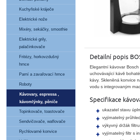
Kuchyňské kráječe
Elektrické nože
Mixéry, sekáčky, smoothie
Elektrické grily,
palačinkovače
Detailní popis B
Fritézy, horkovzdušný
hrnce
Elegantní kávovar Bosch 
uchovávající kávě bohat
Parní a zavařovací hrnce
kávy
. Skleněná konvice n
Roboty
vodu
s integrovaným ma
Kávovary, espressa ,
Specifikace kávo
kávomlýnky, pěniče
ukazatel stavu úpl
Topinkovače, toastovače
vyjímatelný průhle
Sendvičovače, waflovače
výkyvný držák filtru
Rychlovarné konvice
vyjímatelný filtr 