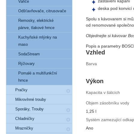
zastavení kapání
Vařiče
deska pod konvicí u
Odšťavňovače, citrusovače
Spolu s kávovarem si může
Remosky, elektrické
od renomované společnos
pánve, tlakové hrnce
Objednejte si kávovar Bo
Kuchyňské mlýnky na
maso
Popis a parametry BOSC
Vzhled
SodaStream
Barva
Rýžovary
Pomalé a multifunkční
Výkon
hrnce
Pračky
Kapacita v šálcích
Mikrovlnné trouby
Objem zásobníku vody
Sporáky, Trouby
1,25 l
Chladničky
Systém zamezující odka
Ano
Mrazničky