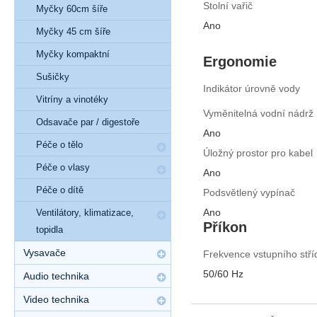
Stolní vařič
Myčky 60cm šíře
Ano
Myčky 45 cm šíře
Myčky kompaktní
Ergonomie
Sušičky
Indikátor úrovně vody
Vitríny a vinotéky
Vyměnitelná vodní nádrž
Odsavače par / digestoře
Ano
Péče o tělo
Úložný prostor pro kabel
Péče o vlasy
Ano
Péče o dítě
Podsvětlený vypínač
Ano
Ventilátory, klimatizace,
Příkon
topidla
Vysavače
Frekvence vstupního stří
50/60 Hz
Audio technika
Video technika