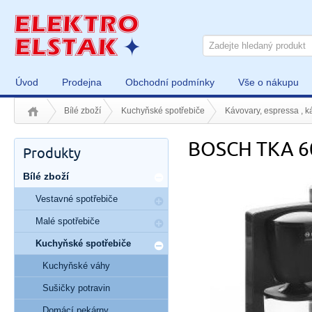
Úvod
Prodejna
Obchodní podmínky
Vše o nákupu
Bílé zboží
Kuchyňské spotřebiče
Kávovary, espressa , k
BOSCH TKA 6
Produkty
Bílé zboží
Vestavné spotřebiče
Malé spotřebiče
Kuchyňské spotřebiče
Kuchyňské váhy
Sušičky potravin
Domácí pekárny