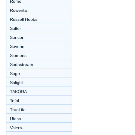
Romo
Rowenta
Russell Hobbs
Salter
Sencor
Severin
Siemens
Sodastream
Sogo
Solight
TAKORA
Tefal
TrueLife
Ufesa
Valera