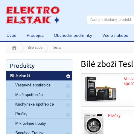
Úvod
Prodejna
Obchodní podmínky
Vše o nákupu
Bílé zboží
Tesla
Bílé zboží Tes
Produkty
Bílé zboží
Vest
spotř
Vestavné spotřebiče
Malé spotřebiče
Kuchyňské spotřebiče
Pračky
Pračky
Mikrovlnné trouby
Sporáky, Trouby