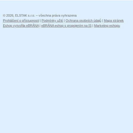
© 2026, ELSTAK s.r.o. – všechna práva vyhrazena
Prohlášení o přístupnosti
|
Podmínky užití
|
Ochrana osobních údajů
|
Mapa stránek
Eshop vytvořila eBRÁNA
|
eBRÁNA eshop s propojením na IS
|
Marketing eshopu