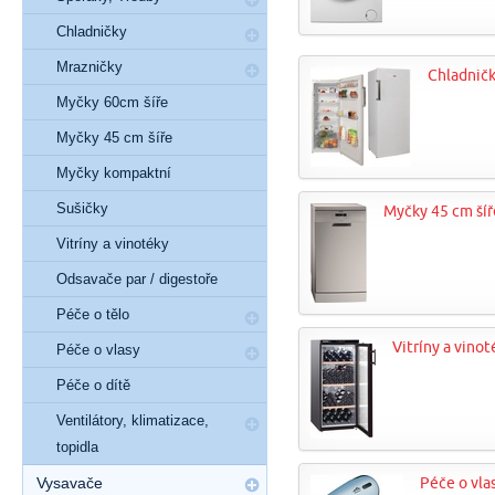
Chladničky
Mrazničky
Chladnič
Myčky 60cm šíře
Myčky 45 cm šíře
Myčky kompaktní
Sušičky
Myčky 45 cm šíř
Vitríny a vinotéky
Odsavače par / digestoře
Péče o tělo
Vitríny a vinot
Péče o vlasy
Péče o dítě
Ventilátory, klimatizace,
topidla
Vysavače
Péče o vla