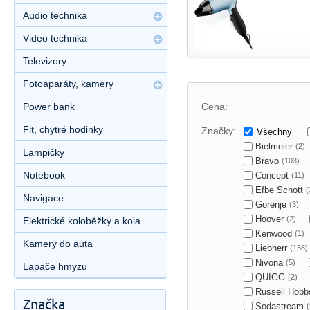
Audio technika
Video technika
Televizory
Fotoaparáty, kamery
Power bank
Cena:
Fit, chytré hodinky
Značky:
Všechny
Bielmeier
(2)
Lampičky
Bravo
(103)
Notebook
Concept
(11)
Efbe Schott
(
Navigace
Gorenje
(3)
Hoover
(2)
Elektrické koloběžky a kola
Kenwood
(1)
Kamery do auta
Liebherr
(138)
Nivona
(5)
Lapače hmyzu
QUIGG
(2)
Russell Hob
Značka
Sodastream
(