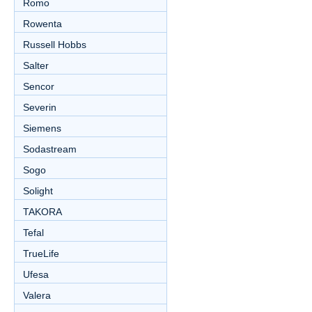
Romo
Rowenta
Russell Hobbs
Salter
Sencor
Severin
Siemens
Sodastream
Sogo
Solight
TAKORA
Tefal
TrueLife
Ufesa
Valera