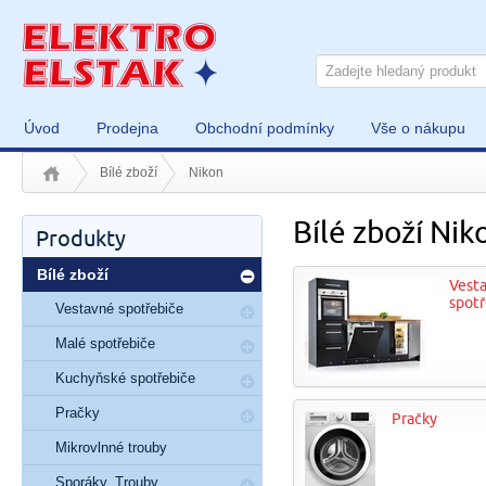
Úvod
Prodejna
Obchodní podmínky
Vše o nákupu
Bílé zboží
Nikon
Bílé zboží Nik
Produkty
Bílé zboží
Vest
spotř
Vestavné spotřebiče
Malé spotřebiče
Kuchyňské spotřebiče
Pračky
Pračky
Mikrovlnné trouby
Sporáky, Trouby