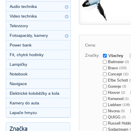
Audio technika
Video technika
Televizory
Fotoaparáty, kamery
Power bank
Cena:
Fit, chytré hodinky
Značky:
Všechny
Bielmeier
(2)
Lampičky
Bravo
(103)
Notebook
Concept
(11)
Efbe Schott
(
Navigace
Gorenje
(3)
Hoover
(2)
Elektrické koloběžky a kola
Kenwood
(1)
Kamery do auta
Liebherr
(138)
Nivona
(5)
Lapače hmyzu
QUIGG
(2)
Russell Hob
Značka
Sodastream
(