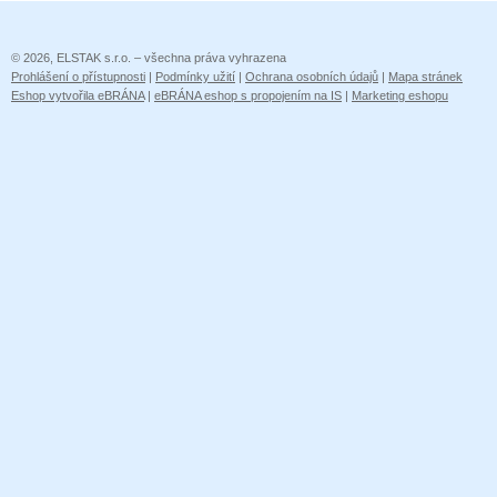
© 2026, ELSTAK s.r.o. – všechna práva vyhrazena
Prohlášení o přístupnosti
|
Podmínky užití
|
Ochrana osobních údajů
|
Mapa stránek
Eshop vytvořila eBRÁNA
|
eBRÁNA eshop s propojením na IS
|
Marketing eshopu