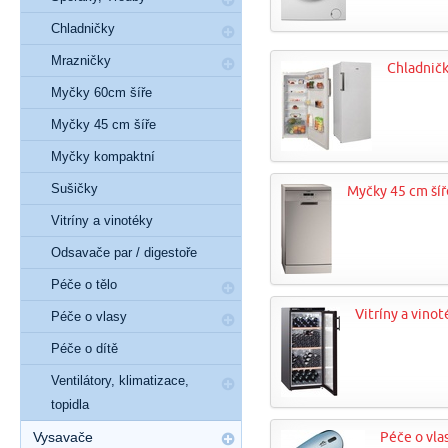
Chladničky
Mrazničky
Chladnič
Myčky 60cm šíře
Myčky 45 cm šíře
Myčky kompaktní
Sušičky
Myčky 45 cm šíř
Vitríny a vinotéky
Odsavače par / digestoře
Péče o tělo
Vitríny a vinot
Péče o vlasy
Péče o dítě
Ventilátory, klimatizace,
topidla
Vysavače
Péče o vla