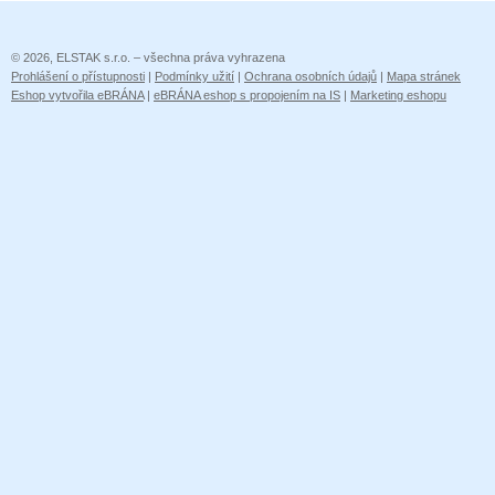
© 2026, ELSTAK s.r.o. – všechna práva vyhrazena
Prohlášení o přístupnosti
|
Podmínky užití
|
Ochrana osobních údajů
|
Mapa stránek
Eshop vytvořila eBRÁNA
|
eBRÁNA eshop s propojením na IS
|
Marketing eshopu