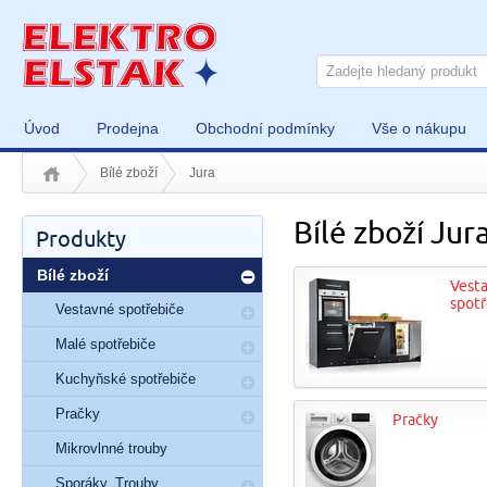
Úvod
Prodejna
Obchodní podmínky
Vše o nákupu
Bílé zboží
Jura
Bílé zboží Jur
Produkty
Bílé zboží
Vest
spotř
Vestavné spotřebiče
Malé spotřebiče
Kuchyňské spotřebiče
Pračky
Pračky
Mikrovlnné trouby
Sporáky, Trouby