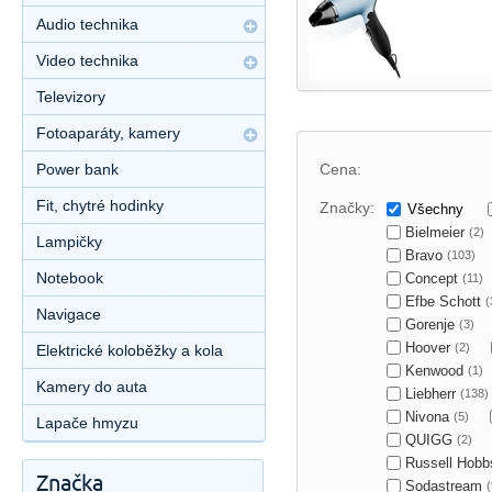
Audio technika
Video technika
Televizory
Fotoaparáty, kamery
Power bank
Cena:
Fit, chytré hodinky
Značky:
Všechny
Bielmeier
(2)
Lampičky
Bravo
(103)
Notebook
Concept
(11)
Efbe Schott
(
Navigace
Gorenje
(3)
Hoover
(2)
Elektrické koloběžky a kola
Kenwood
(1)
Kamery do auta
Liebherr
(138)
Nivona
(5)
Lapače hmyzu
QUIGG
(2)
Russell Hob
Značka
Sodastream
(