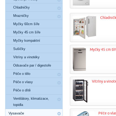
Chladničky
Mrazničky
Chladnič
Myčky 60cm šíře
Myčky 45 cm šíře
Myčky kompaktní
Sušičky
Myčky 45 cm šíř
Vitríny a vinotéky
Odsavače par / digestoře
Péče o tělo
Vitríny a vinot
Péče o vlasy
Péče o dítě
Ventilátory, klimatizace,
topidla
Vysavače
Péče o vla