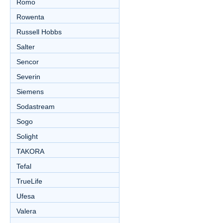
Romo
Rowenta
Russell Hobbs
Salter
Sencor
Severin
Siemens
Sodastream
Sogo
Solight
TAKORA
Tefal
TrueLife
Ufesa
Valera