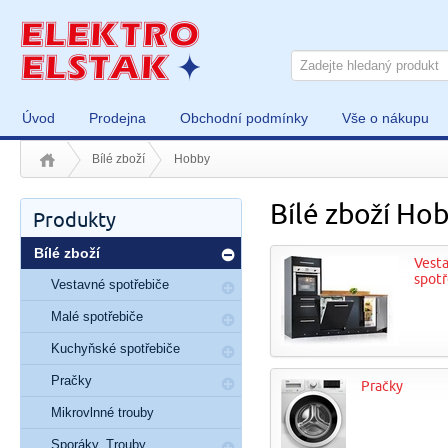
Úvod
Prodejna
Obchodní podmínky
Vše o nákupu
Bílé zboží
Hobby
Bílé zboží Ho
Produkty
Bílé zboží
Vest
spotř
Vestavné spotřebiče
Malé spotřebiče
Kuchyňské spotřebiče
Pračky
Pračky
Mikrovlnné trouby
Sporáky, Trouby