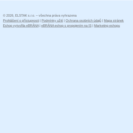
© 2026, ELSTAK s.r.o. – všechna práva vyhrazena
Prohlášení o přístupnosti
|
Podmínky užití
|
Ochrana osobních údajů
|
Mapa stránek
Eshop vytvořila eBRÁNA
|
eBRÁNA eshop s propojením na IS
|
Marketing eshopu