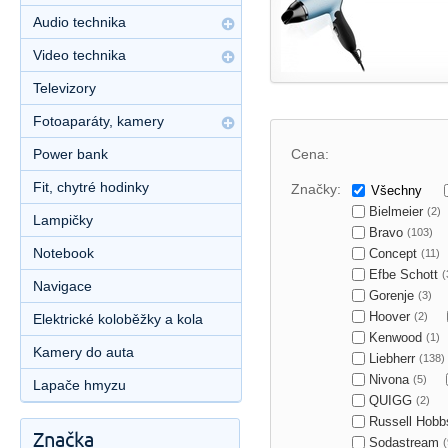
Audio technika
Video technika
Televizory
Fotoaparáty, kamery
Power bank
Cena:
Fit, chytré hodinky
Značky:
Všechny
Bielmeier
(2)
Lampičky
Bravo
(103)
Notebook
Concept
(11)
Efbe Schott
(
Navigace
Gorenje
(3)
Hoover
(2)
Elektrické koloběžky a kola
Kenwood
(1)
Kamery do auta
Liebherr
(138)
Nivona
(5)
Lapače hmyzu
QUIGG
(2)
Russell Hob
Značka
Sodastream
(