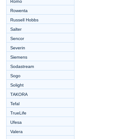
Romo
Rowenta
Russell Hobbs
Salter
Sencor
Severin
Siemens
Sodastream
Sogo
Solight
TAKORA
Tefal
TrueLife
Ufesa
Valera