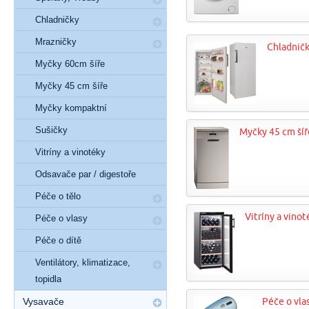
Chladničky
Mrazničky
Chladnič
Myčky 60cm šíře
Myčky 45 cm šíře
Myčky kompaktní
Sušičky
Myčky 45 cm šíř
Vitríny a vinotéky
Odsavače par / digestoře
Péče o tělo
Vitríny a vinot
Péče o vlasy
Péče o dítě
Ventilátory, klimatizace,
topidla
Vysavače
Péče o vla