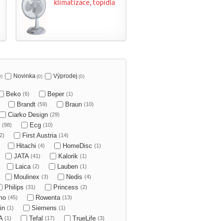
klimatizace, topidla
Novinka
Výprodej
0)
(0)
(0)
Beko
Beper
(6)
(1)
Brandt
Braun
(59)
(10)
Ciarko Design
(29)
O
Ecg
(98)
(10)
First Austria
2)
(14)
Hitachi
HomeDisc
(4)
(1)
JATA
Kalorik
(41)
(1)
Laica
Lauben
(2)
(1)
Moulinex
Nedis
(3)
(4)
Philips
Princess
(31)
(2)
mo
Rowenta
(45)
(13)
in
Siemens
(1)
(1)
A
Tefal
TrueLife
(1)
(17)
(3)