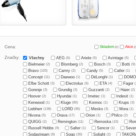
Cena:
Skladem
Akce
(0)
(
Značky:
Všechny
AEG
Ariete
Avintage
(6)
(5)
(5)
Bielmeier
Blomberg
Bosch
Botti
(2)
(2)
(3)
(9)
Bravo
Camry
Candy
Catler
(103)
(2)
(5)
(1)
Concept
Daewoo
DéLonghi
DOM
(11)
(1)
(1)
Efbe Schott
Electrolux
ETA
Fagor
(3)
(6)
(4)
(
Gorenje
Grundig
Guzzanti
Haier
(3)
(3)
(2)
(2)
Hoover
Hyundai
Imetec
Indesit
(2)
(1)
(1)
(1)
Kenwood
Kluge
Konnoc
Krups
(1)
(80)
(1)
(3)
Liebherr
LORD
Mesko
Mora
(138)
(95)
(3)
(1)
Nivona
Orava
Orion
Philco
(5)
(17)
(1)
(2)
QUIGG
Remington
Remoska
Ro
(2)
(11)
(10)
Russell Hobbs
Salter
Sencor
Sever
(9)
(1)
(1)
Sodastream
Sogo
Solight
TAKOR
(9)
(30)
(2)