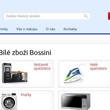
mínky
Vše o nákupu
O nás
Kontakty
Bílé zboží Bossini
Vestavné
Malé
spotřebiče
spotřebiče
Pračky