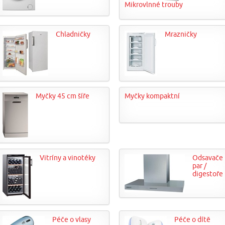
Mikrovlnné trouby
Chladničky
Mrazničky
Myčky 45 cm šíře
Myčky kompaktní
Vitríny a vinotéky
Odsavače
par /
digestoře
Péče o vlasy
Péče o dítě