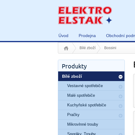
Úvod
Prodejna
Obchodní pod
Bílé zboží
Bossini
Produkty
Bílé zboží
Vestavné spotřebiče
Malé spotřebiče
Kuchyňské spotřebiče
Pračky
Mikrovlnné trouby
Sporáky, Trouby