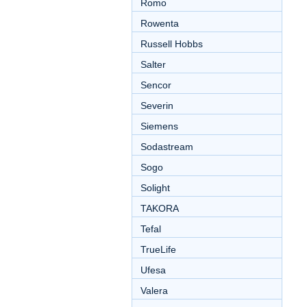
Romo
Rowenta
Russell Hobbs
Salter
Sencor
Severin
Siemens
Sodastream
Sogo
Solight
TAKORA
Tefal
TrueLife
Ufesa
Valera