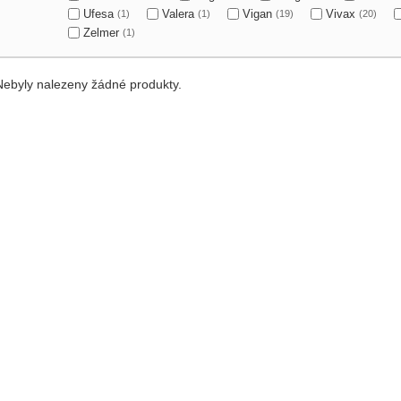
Ufesa
Valera
Vigan
Vivax
(1)
(1)
(19)
(20)
Zelmer
(1)
Nebyly nalezeny žádné produkty.