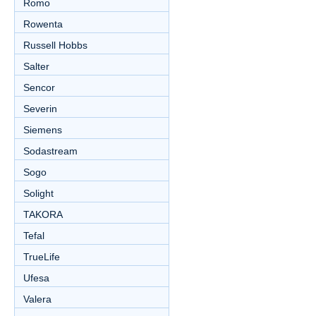
Romo
Rowenta
Russell Hobbs
Salter
Sencor
Severin
Siemens
Sodastream
Sogo
Solight
TAKORA
Tefal
TrueLife
Ufesa
Valera