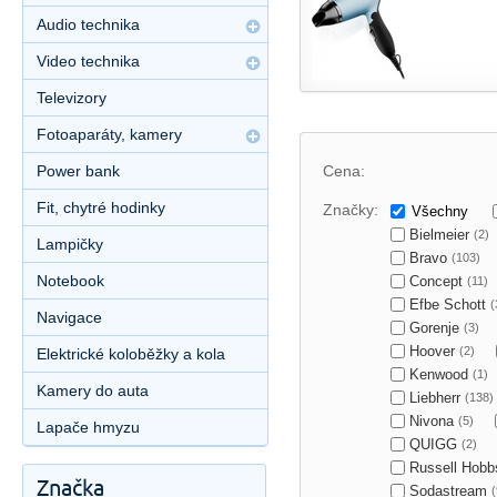
Audio technika
Video technika
Televizory
Fotoaparáty, kamery
Power bank
Cena:
Fit, chytré hodinky
Značky:
Všechny
Bielmeier
(2)
Lampičky
Bravo
(103)
Notebook
Concept
(11)
Efbe Schott
(
Navigace
Gorenje
(3)
Hoover
(2)
Elektrické koloběžky a kola
Kenwood
(1)
Kamery do auta
Liebherr
(138)
Nivona
(5)
Lapače hmyzu
QUIGG
(2)
Russell Hob
Značka
Sodastream
(