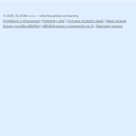
© 2026, ELSTAK s.r.o. – všechna práva vyhrazena
Prohlášení o přístupnosti
|
Podmínky užití
|
Ochrana osobních údajů
|
Mapa stránek
Eshop vytvořila eBRÁNA
|
eBRÁNA eshop s propojením na IS
|
Marketing eshopu