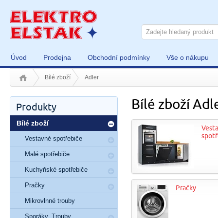
Úvod
Prodejna
Obchodní podmínky
Vše o nákupu
Bílé zboží
Adler
Bílé zboží Adl
Produkty
Bílé zboží
Vest
spotř
Vestavné spotřebiče
Malé spotřebiče
Kuchyňské spotřebiče
Pračky
Pračky
Mikrovlnné trouby
Sporáky, Trouby