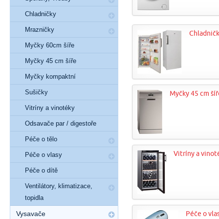
Chladničky
Mrazničky
Chladnič
Myčky 60cm šíře
Myčky 45 cm šíře
Myčky kompaktní
Sušičky
Myčky 45 cm šíř
Vitríny a vinotéky
Odsavače par / digestoře
Péče o tělo
Vitríny a vinot
Péče o vlasy
Péče o dítě
Ventilátory, klimatizace,
topidla
Vysavače
Péče o vla