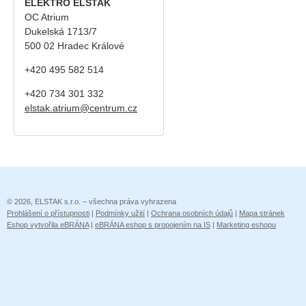
ELEKTRO ELSTAK
OC Atrium
Dukelská 1713/7
500 02 Hradec Králové
+420 495 582 514
+420
734 301 332
elstak.atrium@centrum.cz
© 2026, ELSTAK s.r.o. – všechna práva vyhrazena
Prohlášení o přístupnosti
|
Podmínky užití
|
Ochrana osobních údajů
|
Mapa stránek
Eshop vytvořila eBRÁNA
|
eBRÁNA eshop s propojením na IS
|
Marketing eshopu