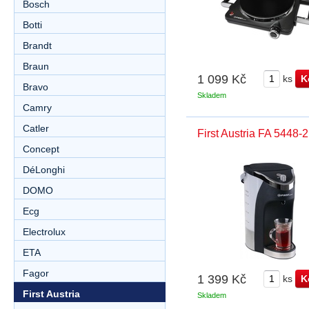
Bosch
Botti
Brandt
Braun
1 099 Kč
ks
Bravo
Skladem
Camry
Catler
First Austria FA 5448-2
Concept
DéLonghi
DOMO
Ecg
Electrolux
ETA
Fagor
1 399 Kč
ks
First Austria
Skladem