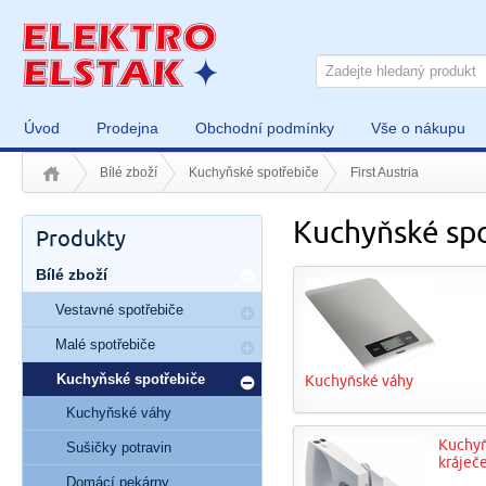
Úvod
Prodejna
Obchodní podmínky
Vše o nákupu
Bílé zboží
Kuchyňské spotřebiče
First Austria
Kuchyňské spo
Produkty
Bílé zboží
Vestavné spotřebiče
Malé spotřebiče
Kuchyňské spotřebiče
Kuchyňské váhy
Kuchyňské váhy
Kuchy
Sušičky potravin
kráječ
Domácí pekárny