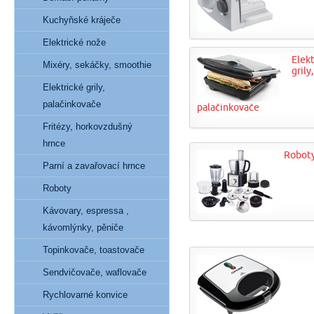
Kuchyňské kráječe
Elektrické nože
Elekt
Mixéry, sekáčky, smoothie
grily,
Elektrické grily,
palačinkovače
palačinkovače
Fritézy, horkovzdušný
hrnce
Robot
Parní a zavařovací hrnce
Roboty
Kávovary, espressa ,
kávomlýnky, pěniče
Topinkovače, toastovače
Sendvičovače, waflovače
Rychlovarné konvice