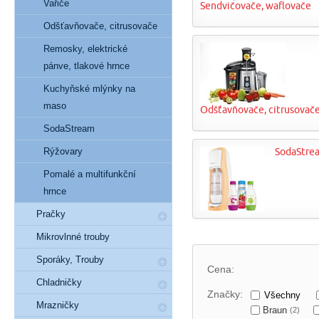
Vařiče
Sendvičovače, waflovače
Odšťavňovače, citrusovače
Remosky, elektrické
pánve, tlakové hrnce
Kuchyňské mlýnky na
maso
Odšťavňovače, citrusovač
SodaStream
Rýžovary
SodaStre
Pomalé a multifunkční
hrnce
Pračky
Mikrovlnné trouby
Sporáky, Trouby
Cena:
Chladničky
Značky:
Všechny
Mrazničky
Braun
(2)