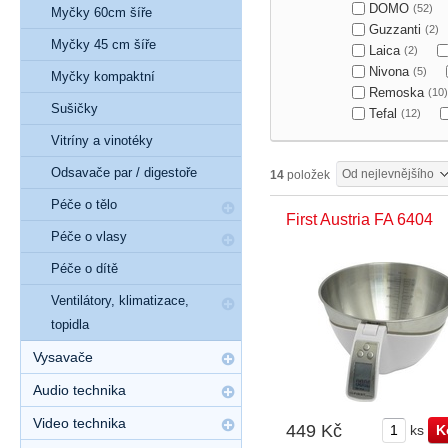
DOMO
(52)
Myčky 60cm šíře
Guzzanti
(2)
Myčky 45 cm šíře
Laica
(2)
Nivona
(5)
Myčky kompaktní
Remoska
(10)
Sušičky
Tefal
(12)
Vitríny a vinotéky
Odsavače par / digestoře
Od nejlevnějšího
14
položek
Péče o tělo
First Austria FA 6404
Péče o vlasy
Péče o dítě
Ventilátory, klimatizace,
topidla
Vysavače
Audio technika
Video technika
449 Kč
ks