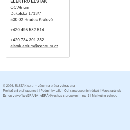
ELEKTRO ELSTAK
OC Atrium
Dukelská 1713/7
500 02 Hradec Králové
+420 495 582 514
+420
734 301 332
elstak.atrium@centrum.cz
© 2026, ELSTAK s.r.o. – všechna práva vyhrazena
Prohlášení o přístupnosti
|
Podmínky užití
|
Ochrana osobních údajů
|
Mapa stránek
Eshop vytvořila eBRÁNA
|
eBRÁNA eshop s propojením na IS
|
Marketing eshopu