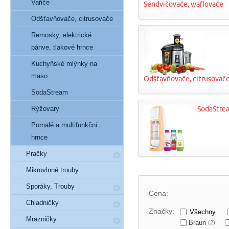
Vařiče
Sendvičovače, waflovače
Odšťavňovače, citrusovače
Remosky, elektrické
pánve, tlakové hrnce
Kuchyňské mlýnky na
maso
Odšťavňovače, citrusovač
SodaStream
Rýžovary
SodaStre
Pomalé a multifunkční
hrnce
Pračky
Mikrovlnné trouby
Sporáky, Trouby
Cena:
Chladničky
Značky:
Všechny
Mrazničky
Braun
(2)