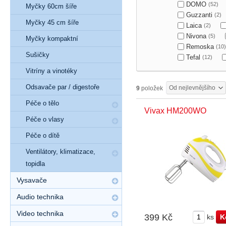
DOMO
(52)
Myčky 60cm šíře
Guzzanti
(2)
Myčky 45 cm šíře
Laica
(2)
Nivona
(5)
Myčky kompaktní
Remoska
(10)
Sušičky
Tefal
(12)
Vitríny a vinotéky
Odsavače par / digestoře
Od nejlevnějšího
9
položek
Péče o tělo
Vivax HM200WO
Péče o vlasy
Péče o dítě
Ventilátory, klimatizace,
topidla
Vysavače
Audio technika
Video technika
399 Kč
ks