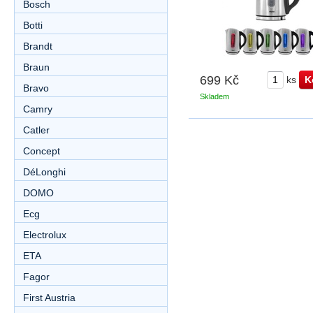
Bosch
Botti
Brandt
Braun
699 Kč
ks
Bravo
Skladem
Camry
Catler
Concept
DéLonghi
DOMO
Ecg
Electrolux
ETA
Fagor
First Austria