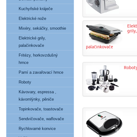
Kuchyňské kráječe
Elektrické nože
Elekt
Mixéry, sekáčky, smoothie
grily,
Elektrické grily,
palačinkovače
palačinkovače
Fritézy, horkovzdušný
hrnce
Robot
Parní a zavařovací hrnce
Roboty
Kávovary, espressa ,
kávomlýnky, pěniče
Topinkovače, toastovače
Sendvičovače, waflovače
Rychlovarné konvice