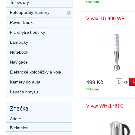
Televizory
Skladem
Fotoaparáty, kamery
Vivax SB-400 WP
Power bank
Fit, chytré hodinky
Lampičky
Notebook
Navigace
Elektrické koloběžky a kola
499 Kč
Kamery do auta
ks
Skladem
Lapače hmyzu
Vivax WH-176TC
Značka
Ariete
Bielmeier