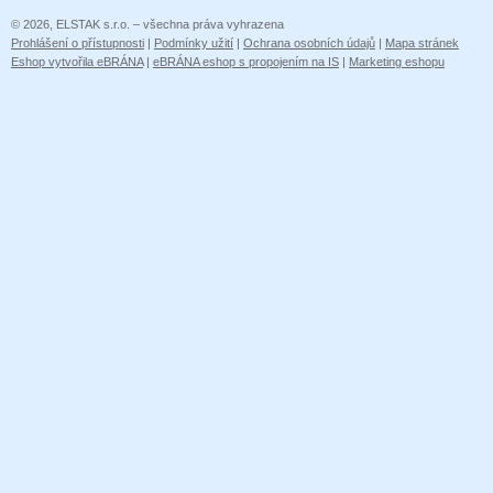
© 2026, ELSTAK s.r.o. – všechna práva vyhrazena
Prohlášení o přístupnosti
|
Podmínky užití
|
Ochrana osobních údajů
|
Mapa stránek
Eshop vytvořila eBRÁNA
|
eBRÁNA eshop s propojením na IS
|
Marketing eshopu