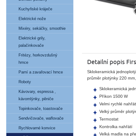
Kuchyňské kráječe
Elektrické nože
Mixéry, sekáčky, smoothie
Elektrické grily,
palačinkovače
Fritézy, horkovzdušný
Detailní popis Fir
hrnce
Sklokeramická jednoplotýn
Parní a zavařovací hrnce
průměr plotýnky 220 mm, 
Roboty
Sklokeramická jedn
Kávovary, espressa ,
Příkon 1500 W
kávomlýnky, pěniče
Velmi rychlé nahřát
Topinkovače, toastovače
Velký průměr plot
Sendvičovače, waflovače
Termostat
Kontrolka nahřátí
Rychlovarné konvice
Velká madla na př