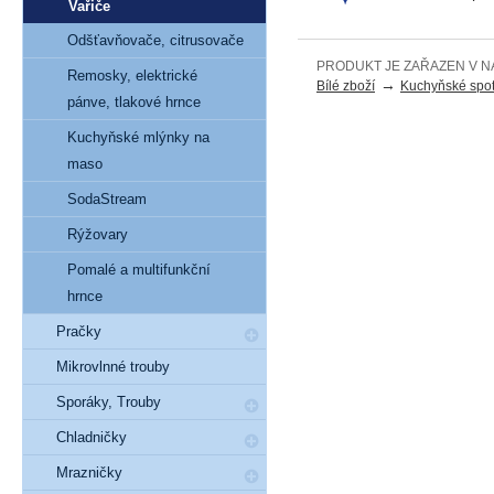
Vařiče
Odšťavňovače, citrusovače
PRODUKT JE ZAŘAZEN V N
Remosky, elektrické
→
Bílé zboží
Kuchyňské spot
pánve, tlakové hrnce
Kuchyňské mlýnky na
maso
SodaStream
Rýžovary
Pomalé a multifunkční
hrnce
Pračky
Mikrovlnné trouby
Sporáky, Trouby
Chladničky
Mrazničky