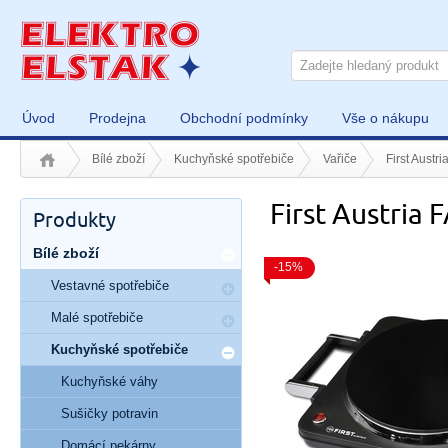
Úvod
Prodejna
Obchodní podmínky
Vše o nákupu
Bílé zboží
Kuchyňské spotřebiče
Vařiče
First Austr
First Austria 
Produkty
Bílé zboží
-15%
Vestavné spotřebiče
Malé spotřebiče
Kuchyňské spotřebiče
Kuchyňské váhy
Sušičky potravin
Domácí pekárny