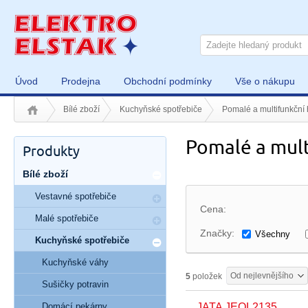
Úvod
Prodejna
Obchodní podmínky
Vše o nákupu
Bílé zboží
Kuchyňské spotřebiče
Pomalé a multifunkční
Pomalé a mult
Produkty
Bílé zboží
Vestavné spotřebiče
Cena:
Malé spotřebiče
Značky:
Všechny
Kuchyňské spotřebiče
Kuchyňské váhy
Od nejlevnějšího
5
položek
Sušičky potravin
Domácí pekárny
JATA JEOL2135