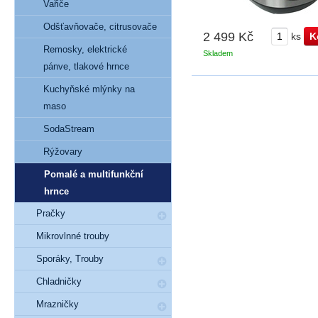
Vařiče
Odšťavňovače, citrusovače
2 499 Kč
ks
Remosky, elektrické
Skladem
pánve, tlakové hrnce
Kuchyňské mlýnky na
maso
SodaStream
Rýžovary
Pomalé a multifunkční
hrnce
Pračky
Mikrovlnné trouby
Sporáky, Trouby
Chladničky
Mrazničky