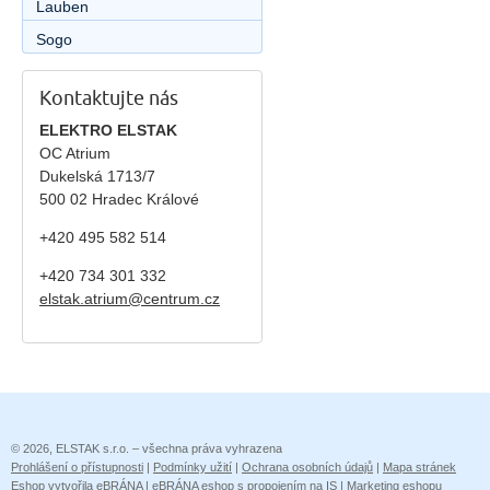
Lauben
Sogo
Kontaktujte nás
ELEKTRO ELSTAK
OC Atrium
Dukelská 1713/7
500 02 Hradec Králové
+420 495 582 514
+420
734 301 332
elstak.atrium@centrum.cz
© 2026, ELSTAK s.r.o. – všechna práva vyhrazena
Prohlášení o přístupnosti
|
Podmínky užití
|
Ochrana osobních údajů
|
Mapa stránek
Eshop vytvořila eBRÁNA
|
eBRÁNA eshop s propojením na IS
|
Marketing eshopu