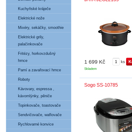
Kuchyňské kráječe
Elektrické nože
Mixéry, sekáčky, smoothie
Elektrické grily,
palačinkovače
Fritézy, horkovzdušný
hrnce
1 699 Kč
ks
Skladem
Parní a zavařovací hrnce
Roboty
Sogo SS-10785
Kávovary, espressa ,
kávomlýnky, pěniče
Topinkovače, toastovače
Sendvičovače, waflovače
Rychlovarné konvice