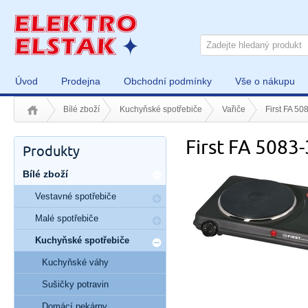
Úvod
Prodejna
Obchodní podmínky
Vše o nákupu
Bílé zboží
Kuchyňské spotřebiče
Vařiče
First FA 50
First FA 5083-
Produkty
Bílé zboží
Vestavné spotřebiče
Malé spotřebiče
Kuchyňské spotřebiče
Kuchyňské váhy
Sušičky potravin
Domácí pekárny