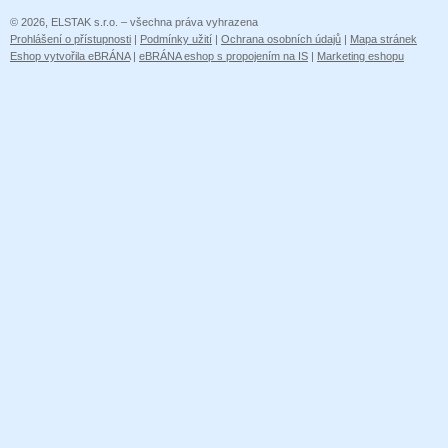
© 2026, ELSTAK s.r.o. – všechna práva vyhrazena
Prohlášení o přístupnosti
|
Podmínky užití
|
Ochrana osobních údajů
|
Mapa stránek
Eshop vytvořila eBRÁNA
|
eBRÁNA eshop s propojením na IS
|
Marketing eshopu