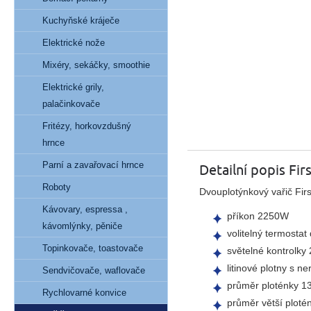
Kuchyňské kráječe
Elektrické nože
Mixéry, sekáčky, smoothie
Elektrické grily,
palačinkovače
Fritézy, horkovzdušný
hrnce
Parní a zavařovací hrnce
Detailní popis Fir
Roboty
Dvouplotýnkový vařič Fir
Kávovary, espressa ,
příkon 2250W
kávomlýnky, pěniče
volitelný termostat 
Topinkovače, toastovače
světelné kontrolky 
litinové plotny s 
Sendvičovače, waflovače
průměr ploténky 
Rychlovarné konvice
průměr větší plot