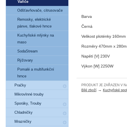
Vařiče
Odšťavňovače, citrusovače
Barva
Remosky, elektrické
pánve, tlakové hrnce
Černá
Kuchyňské mlýnky na
Velikost ploténky 160m
maso
Rozměry 470mm x 280
SodaStream
Napětí [V] 230V
Rýžovary
Výkon [W] 2250W
Pomalé a multifunkční
hrnce
Pračky
PRODUKT JE ZAŘAZEN V N
→
Bílé zboží
Kuchyňské spot
Mikrovlnné trouby
Sporáky, Trouby
Chladničky
Mrazničky