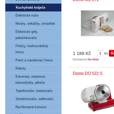
Kuchyňské kráječe
Elektrické nože
Mixéry, sekáčky, smoothie
Elektrické grily,
palačinkovače
Fritézy, horkovzdušný
hrnce
1 189 Kč
ks
Dostupnost
Na dotaz
Parní a zavařovací hrnce
Roboty
Domo DO 522 S
Kávovary, espressa ,
kávomlýnky, pěniče
Topinkovače, toastovače
Sendvičovače, waflovače
Rychlovarné konvice