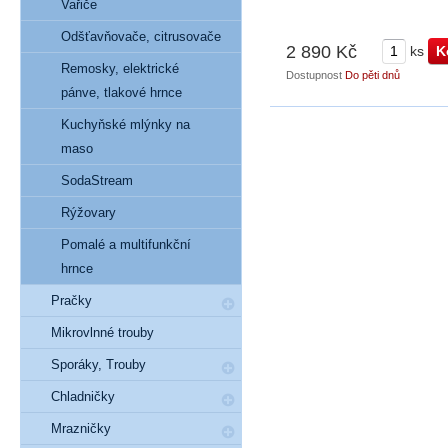
Vařiče
Odšťavňovače, citrusovače
2 890 Kč
ks
Remosky, elektrické
Dostupnost
Do pěti dnů
pánve, tlakové hrnce
Kuchyňské mlýnky na
maso
SodaStream
Rýžovary
Pomalé a multifunkční
hrnce
Pračky
Mikrovlnné trouby
Sporáky, Trouby
Chladničky
Mrazničky