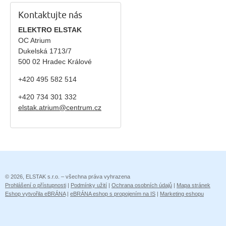
Kontaktujte nás
ELEKTRO ELSTAK
OC Atrium
Dukelská 1713/7
500 02 Hradec Králové
+420 495 582 514
+420
734 301 332
elstak.atrium@centrum.cz
© 2026, ELSTAK s.r.o. – všechna práva vyhrazena
Prohlášení o přístupnosti
|
Podmínky užití
|
Ochrana osobních údajů
|
Mapa stránek
Eshop vytvořila eBRÁNA
|
eBRÁNA eshop s propojením na IS
|
Marketing eshopu