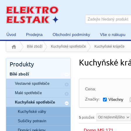
Úvod
Prodejna
Obchodní podmínky
Vše o nákupu
Bílé zboží
Kuchyňské spotřebiče
Kuchyňské kráječe
Kuchyňské kr
Produkty
Bílé zboží
Vestavné spotřebiče
Cena:
Malé spotřebiče
Značky:
Všechny
Kuchyňské spotřebiče
Kuchyňské váhy
Od nejlevnějšího
5
položek
Sušičky potravin
Domácí pekárny
Domo MS 171