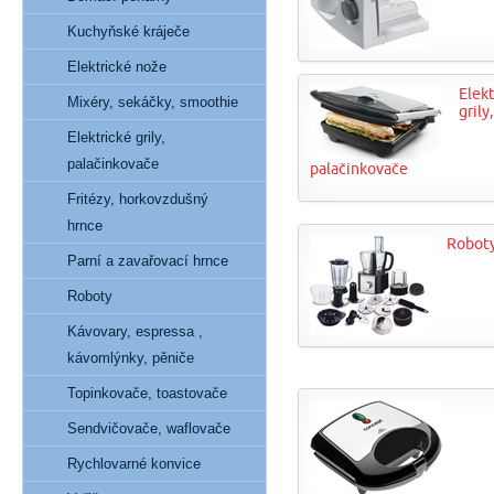
Kuchyňské kráječe
Elektrické nože
Elekt
Mixéry, sekáčky, smoothie
grily,
Elektrické grily,
palačinkovače
palačinkovače
Fritézy, horkovzdušný
hrnce
Robot
Parní a zavařovací hrnce
Roboty
Kávovary, espressa ,
kávomlýnky, pěniče
Topinkovače, toastovače
Sendvičovače, waflovače
Rychlovarné konvice