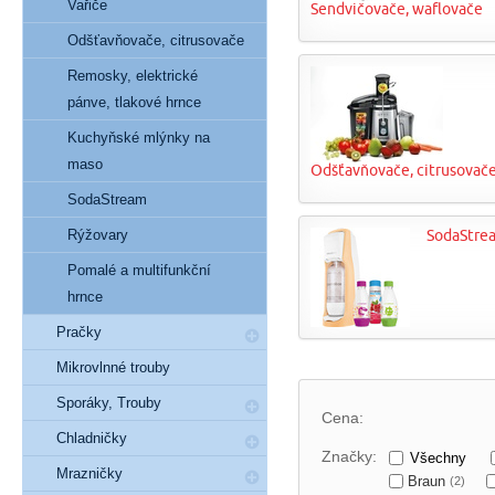
Vařiče
Sendvičovače, waflovače
Odšťavňovače, citrusovače
Remosky, elektrické
pánve, tlakové hrnce
Kuchyňské mlýnky na
maso
Odšťavňovače, citrusovač
SodaStream
Rýžovary
SodaStre
Pomalé a multifunkční
hrnce
Pračky
Mikrovlnné trouby
Sporáky, Trouby
Cena:
Chladničky
Značky:
Všechny
Mrazničky
Braun
(2)