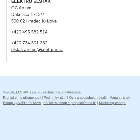
ELEKTRO ELSTAK
OC Atrium
Dukelská 1713/7
500 02 Hradec Králové
+420 495 582 514
+420
734 301 332
elstak.atrium@centrum.cz
© 2026, ELSTAK s.r.o. – všechna práva vyhrazena
Prohlášení o přístupnosti
|
Podmínky užití
|
Ochrana osobních údajů
|
Mapa stránek
Eshop vytvořila eBRÁNA
|
eBRÁNA eshop s propojením na IS
|
Marketing eshopu