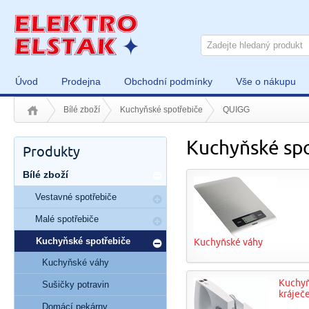
Úvod
Prodejna
Obchodní podmínky
Vše o nákupu
Bílé zboží
Kuchyňské spotřebiče
QUIGG
Kuchyňské sp
Produkty
Bílé zboží
Vestavné spotřebiče
Malé spotřebiče
Kuchyňské spotřebiče
Kuchyňské váhy
Kuchyňské váhy
Kuchy
Sušičky potravin
kráječ
Domácí pekárny