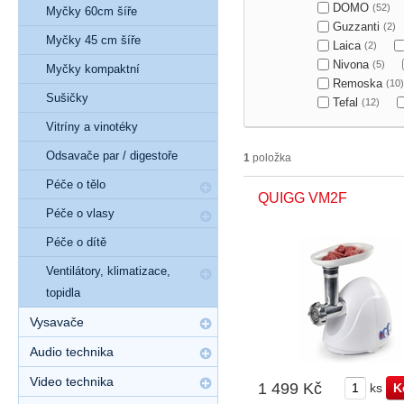
DOMO
(52)
Myčky 60cm šíře
Guzzanti
(2)
Myčky 45 cm šíře
Laica
(2)
Nivona
(5)
Myčky kompaktní
Remoska
(10)
Sušičky
Tefal
(12)
Vitríny a vinotéky
Odsavače par / digestoře
1
položka
Péče o tělo
QUIGG VM2F
Péče o vlasy
Péče o dítě
Ventilátory, klimatizace,
topidla
Vysavače
Audio technika
Video technika
1 499 Kč
ks