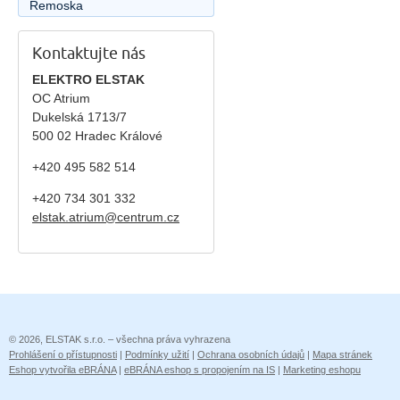
Remoska
Kontaktujte nás
ELEKTRO ELSTAK
OC Atrium
Dukelská 1713/7
500 02 Hradec Králové
+420 495 582 514
+420
734 301 332
elstak.atrium@centrum.cz
© 2026, ELSTAK s.r.o. – všechna práva vyhrazena
Prohlášení o přístupnosti
|
Podmínky užití
|
Ochrana osobních údajů
|
Mapa stránek
Eshop vytvořila eBRÁNA
|
eBRÁNA eshop s propojením na IS
|
Marketing eshopu