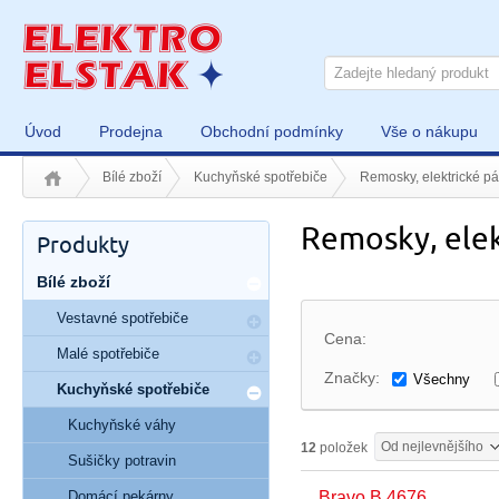
Úvod
Prodejna
Obchodní podmínky
Vše o nákupu
Bílé zboží
Kuchyňské spotřebiče
Remosky, elektrické pá
Remosky, elek
Produkty
Bílé zboží
Vestavné spotřebiče
Cena:
Malé spotřebiče
Značky:
Všechny
Kuchyňské spotřebiče
Kuchyňské váhy
Od nejlevnějšího
12
položek
Sušičky potravin
Domácí pekárny
Bravo B 4676