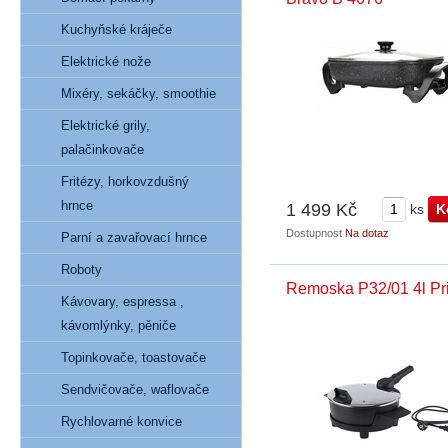
Kuchyňské kráječe
Elektrické nože
Mixéry, sekáčky, smoothie
Elektrické grily,
palačinkovače
Fritézy, horkovzdušný
hrnce
1 499 Kč
ks
Dostupnost
Na dotaz
Parní a zavařovací hrnce
Roboty
Remoska P32/01 4l Pr
Kávovary, espressa ,
kávomlýnky, pěniče
Topinkovače, toastovače
Sendvičovače, waflovače
Rychlovarné konvice