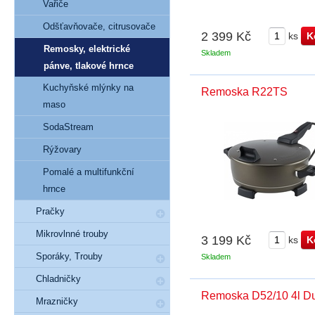
Vařiče
Odšťavňovače, citrusovače
2 399 Kč
ks
Remosky, elektrické
Skladem
pánve, tlakové hrnce
Kuchyňské mlýnky na
Remoska R22TS
maso
SodaStream
Rýžovary
Pomalé a multifunkční
hrnce
Pračky
Mikrovlnné trouby
3 199 Kč
ks
Sporáky, Trouby
Skladem
Chladničky
Remoska D52/10 4l D
Mrazničky