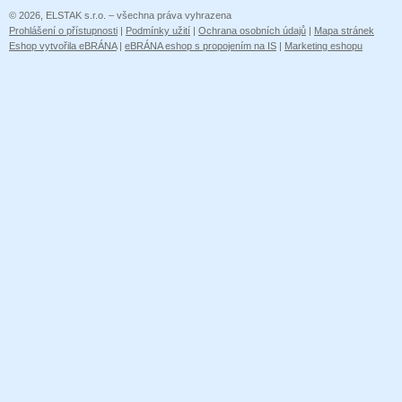
© 2026, ELSTAK s.r.o. – všechna práva vyhrazena
Prohlášení o přístupnosti
|
Podmínky užití
|
Ochrana osobních údajů
|
Mapa stránek
Eshop vytvořila eBRÁNA
|
eBRÁNA eshop s propojením na IS
|
Marketing eshopu