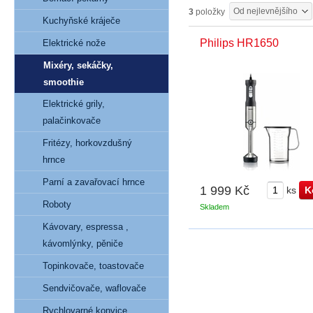
Od nejlevnějšího
3
položky
Kuchyňské kráječe
Philips HR1650
Elektrické nože
Mixéry, sekáčky,
smoothie
Elektrické grily,
palačinkovače
Fritézy, horkovzdušný
hrnce
Parní a zavařovací hrnce
1 999 Kč
ks
Roboty
Skladem
Kávovary, espressa ,
kávomlýnky, pěniče
Topinkovače, toastovače
Sendvičovače, waflovače
Rychlovarné konvice