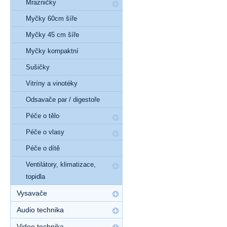
Mrazničky
Myčky 60cm šíře
Myčky 45 cm šíře
Myčky kompaktní
Sušičky
Vitríny a vinotéky
Odsavače par / digestoře
Péče o tělo
Péče o vlasy
Péče o dítě
Ventilátory, klimatizace,
topidla
Vysavače
Audio technika
Video technika