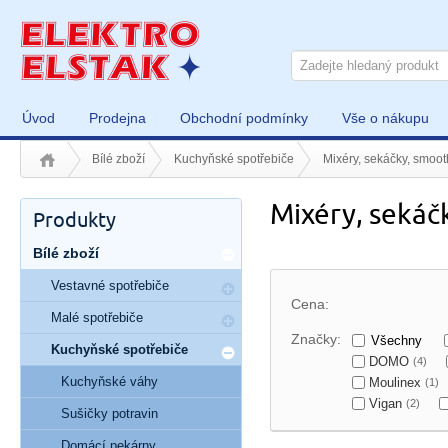
Úvod
Prodejna
Obchodní podmínky
Vše o nákupu
Bílé zboží
Kuchyňské spotřebiče
Mixéry, sekáčky, smoot
Mixéry, sekáč
Produkty
Bílé zboží
Vestavné spotřebiče
Cena:
Malé spotřebiče
Značky:
Všechny
Kuchyňské spotřebiče
DOMO
(4)
Kuchyňské váhy
Moulinex
(1)
Vigan
(2)
Sušičky potravin
Domácí pekárny