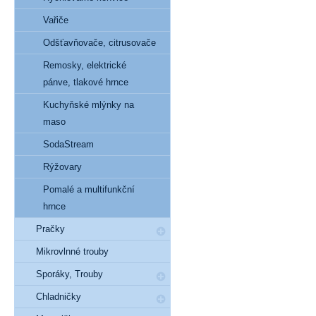
Vařiče
Odšťavňovače, citrusovače
Remosky, elektrické
pánve, tlakové hrnce
Kuchyňské mlýnky na
maso
SodaStream
Rýžovary
Pomalé a multifunkční
hrnce
Pračky
Mikrovlnné trouby
Sporáky, Trouby
Chladničky