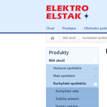
Úvod
Prodejna
Obchodní pod
Bílé zboží
Kuchyňské spotřeb
Produkty
Bílé zboží
Vestavné spotřebiče
Malé spotřebiče
Kuchyňské spotřebiče
Kuchyňské váhy
Sušičky potravin
Domácí pekárny