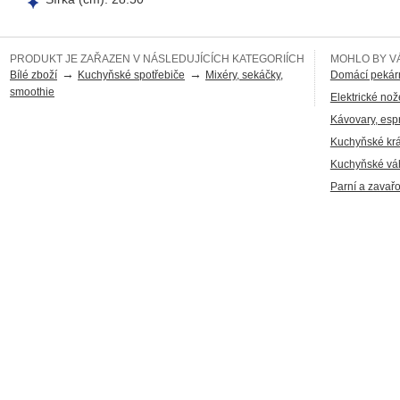
PRODUKT JE ZAŘAZEN V NÁSLEDUJÍCÍCH KATEGORIÍCH
MOHLO BY VÁ
→
→
Bílé zboží
Kuchyňské spotřebiče
Mixéry, sekáčky,
Domácí pekár
smoothie
Elektrické nož
Kávovary, esp
Kuchyňské kr
Kuchyňské vá
Parní a zavař