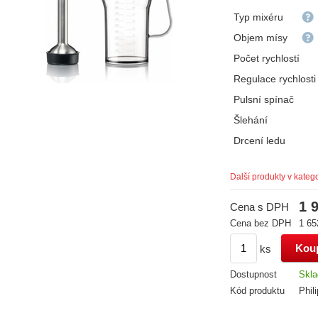
Typ mixéru
Objem mísy
Počet rychlostí
Regulace rychlosti
Pulsní spínač
Šlehání
Drcení ledu
Další produkty v katego
1 
Cena s DPH
Cena bez DPH
1 65
ks
Dostupnost
Skl
Kód produktu
Phil