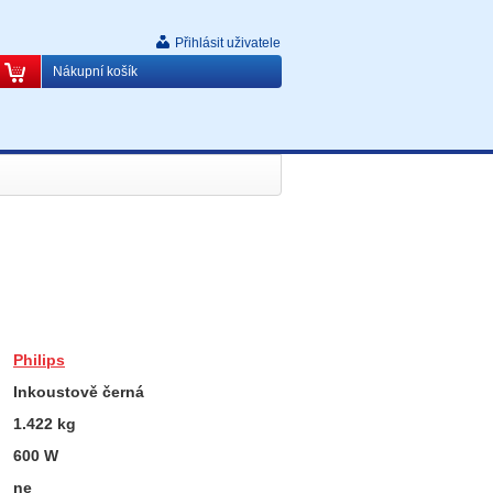
Přihlásit uživatele
Nákupní košík
Philips
Inkoustově černá
1.422
kg
600
W
ne