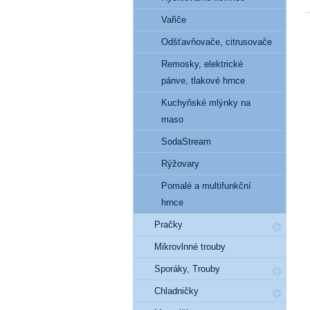
Vařiče
Odšťavňovače, citrusovače
Remosky, elektrické
pánve, tlakové hrnce
Kuchyňské mlýnky na
maso
SodaStream
Rýžovary
Pomalé a multifunkční
hrnce
Pračky
Mikrovlnné trouby
Sporáky, Trouby
Chladničky