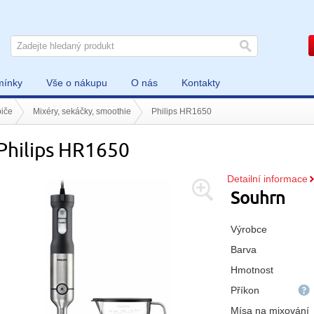
mínky
Vše o nákupu
O nás
Kontakty
iče
Mixéry, sekáčky, smoothie
Philips HR1650
Philips HR1650
Detailní informace
Souhrn
Výrobce
Barva
Hmotnost
Příkon
Mísa na mixování