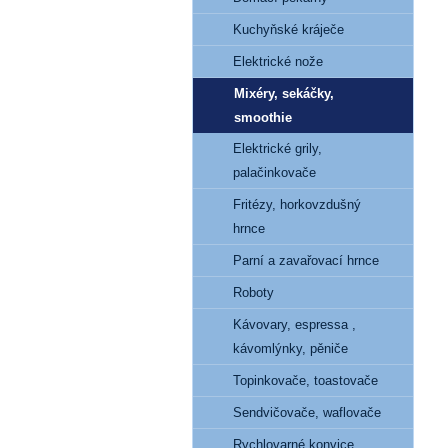
Kuchyňské kráječe
Elektrické nože
Mixéry, sekáčky,
smoothie
Elektrické grily,
palačinkovače
Fritézy, horkovzdušný
hrnce
Parní a zavařovací hrnce
Roboty
Kávovary, espressa ,
kávomlýnky, pěniče
Topinkovače, toastovače
Sendvičovače, waflovače
Rychlovarné konvice