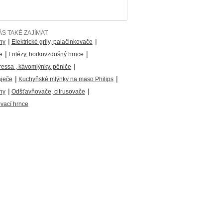
S TAKÉ ZAJÍMAT
|
|
ny
Elektrické grily, palačinkovače
|
|
e
Fritézy, horkovzdušný hrnce
|
ressa , kávomlýnky, pěniče
|
|
áječe
Kuchyňské mlýnky na maso Philips
|
|
hy
Odšťavňovače, citrusovače
ovací hrnce