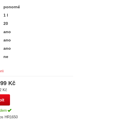
ponorné
1
l
20
ano
ano
ano
ne
rii
999 Kč
2 Kč
adem
ips HR1650