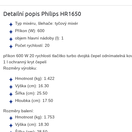
Detailní popis Philips HR1650
Typ mixéru, šlehače: tyčový mixér
Příkon (W): 600
objem hlavní nádoby (l): 1
Počet rychlostí: 20
příkon 600 W 20 rychlostí tlačítko turbo dvojitá čepel odnímatelná
1 l ochranný kryt čepelí
Rozměry výrobku:
Hmotnost (kg): 1.422
Výška (cm): 16.30
Šířka (cm): 25.50
Hloubka (cm): 17.50
Rozměry balení:
Hmotnost (kg): 1.753
Výška (cm): 18.30
Šířka (cm): 28.50