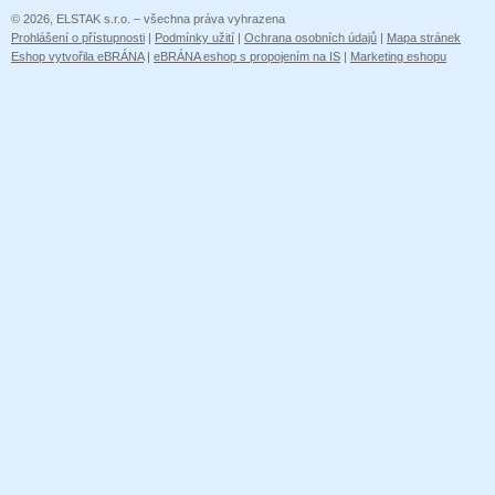
© 2026, ELSTAK s.r.o. – všechna práva vyhrazena
Prohlášení o přístupnosti
|
Podmínky užití
|
Ochrana osobních údajů
|
Mapa stránek
Eshop vytvořila eBRÁNA
|
eBRÁNA eshop s propojením na IS
|
Marketing eshopu