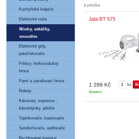
1
položka
Kuchyňské kráječe
Jata BT 575
Elektrické nože
Mixéry, sekáčky,
smoothie
Elektrické grily,
palačinkovače
Fritézy, horkovzdušný
hrnce
Parní a zavařovací hrnce
1 299 Kč
ks
Roboty
Skladem
Kávovary, espressa ,
kávomlýnky, pěniče
Topinkovače, toastovače
Sendvičovače, waflovače
Rychlovarné konvice