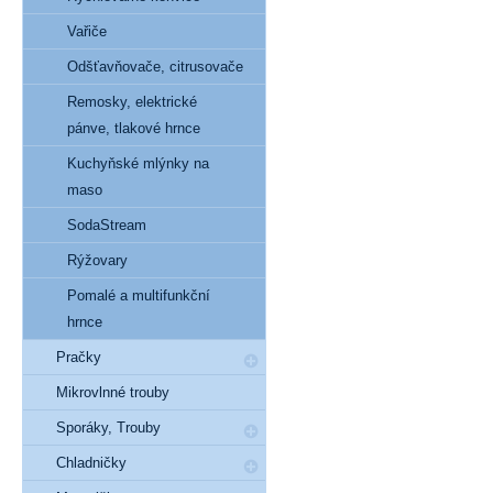
Vařiče
Odšťavňovače, citrusovače
Remosky, elektrické
pánve, tlakové hrnce
Kuchyňské mlýnky na
maso
SodaStream
Rýžovary
Pomalé a multifunkční
hrnce
Pračky
Mikrovlnné trouby
Sporáky, Trouby
Chladničky