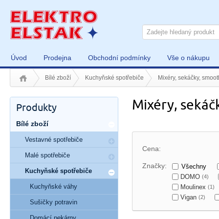
Úvod
Prodejna
Obchodní podmínky
Vše o nákupu
Bílé zboží
Kuchyňské spotřebiče
Mixéry, sekáčky, smoot
Mixéry, sekáč
Produkty
Bílé zboží
Vestavné spotřebiče
Cena:
Malé spotřebiče
Značky:
Všechny
Kuchyňské spotřebiče
DOMO
(4)
Kuchyňské váhy
Moulinex
(1)
Vigan
(2)
Sušičky potravin
Domácí pekárny