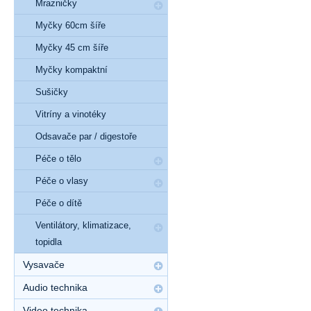
Mrazničky
Myčky 60cm šíře
Myčky 45 cm šíře
Myčky kompaktní
Sušičky
Vitríny a vinotéky
Odsavače par / digestoře
Péče o tělo
Péče o vlasy
Péče o dítě
Ventilátory, klimatizace,
topidla
Vysavače
Audio technika
Video technika