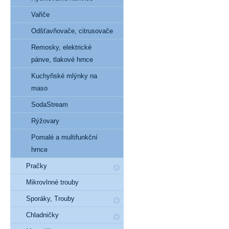
Vařiče
Odšťavňovače, citrusovače
Remosky, elektrické
pánve, tlakové hrnce
Kuchyňské mlýnky na
maso
SodaStream
Rýžovary
Pomalé a multifunkční
hrnce
Pračky
Mikrovlnné trouby
Sporáky, Trouby
Chladničky