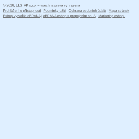
© 2026, ELSTAK s.r.o. – všechna práva vyhrazena
Prohlášení o přístupnosti
|
Podmínky užití
|
Ochrana osobních údajů
|
Mapa stránek
Eshop vytvořila eBRÁNA
|
eBRÁNA eshop s propojením na IS
|
Marketing eshopu