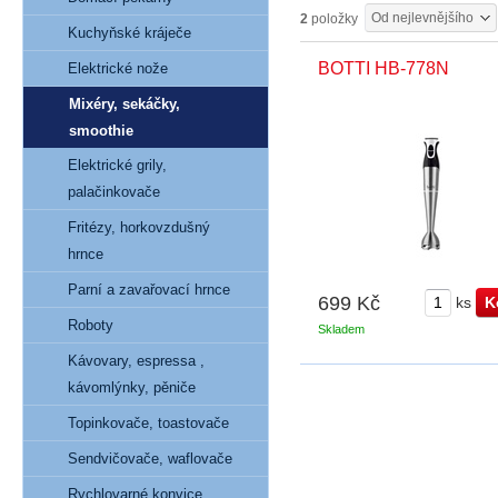
Od nejlevnějšího
2
položky
Kuchyňské kráječe
BOTTI HB-778N
Elektrické nože
Mixéry, sekáčky,
smoothie
Elektrické grily,
palačinkovače
Fritézy, horkovzdušný
hrnce
Parní a zavařovací hrnce
699 Kč
ks
Roboty
Skladem
Kávovary, espressa ,
kávomlýnky, pěniče
Topinkovače, toastovače
Sendvičovače, waflovače
Rychlovarné konvice