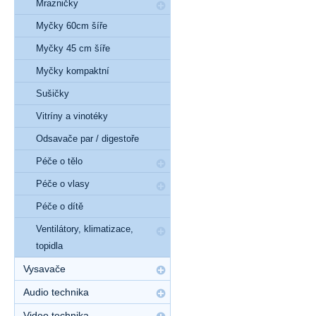
Mrazničky
Myčky 60cm šíře
Myčky 45 cm šíře
Myčky kompaktní
Sušičky
Vitríny a vinotéky
Odsavače par / digestoře
Péče o tělo
Péče o vlasy
Péče o dítě
Ventilátory, klimatizace,
topidla
Vysavače
Audio technika
Video technika