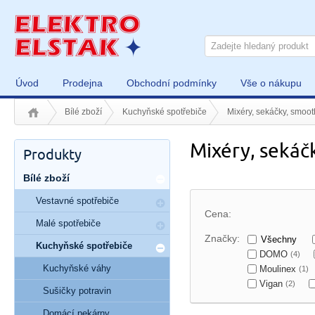
Úvod
Prodejna
Obchodní podmínky
Vše o nákupu
Bílé zboží
Kuchyňské spotřebiče
Mixéry, sekáčky, smoot
Mixéry, sekáč
Produkty
Bílé zboží
Vestavné spotřebiče
Cena:
Malé spotřebiče
Značky:
Všechny
Kuchyňské spotřebiče
DOMO
(4)
Kuchyňské váhy
Moulinex
(1)
Vigan
(2)
Sušičky potravin
Domácí pekárny