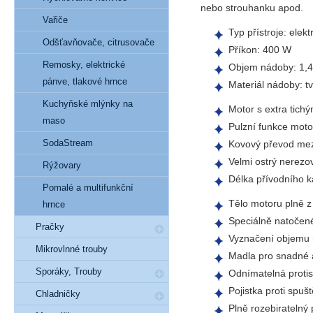
nebo strouhanku apod.
Vařiče
Typ přístroje:
elekt
Odšťavňovače, citrusovače
Příkon:
400 W
Remosky, elektrické
Objem nádoby:
1,4
pánve, tlakové hrnce
Materiál nádoby:
tv
Kuchyňské mlýnky na
Motor s extra tic
maso
Pulzní funkce moto
SodaStream
Kovový převod
mez
V
elmi ostrý nerezo
Rýžovary
Délka přívodního k
Pomalé a multifunkční
Tělo motoru plně z
hrnce
Speciálně natočen
Pračky
Vyznačení objemu
Mikrovlnné trouby
Madla
pro snadné 
Sporáky, Trouby
Odnímatelná
proti
Pojistka proti spuš
Chladničky
Plně rozebiratelný
p