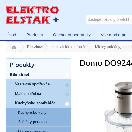
Úvod
Prodejna
Obchodní podmínky
Vše o nákupu
Bílé zboží
Kuchyňské spotřebiče
Mixéry, sekáčky, smoot
Domo DO924
Produkty
Bílé zboží
Vestavné spotřebiče
Malé spotřebiče
Kuchyňské spotřebiče
Kuchyňské váhy
Sušičky potravin
Domácí pekárny