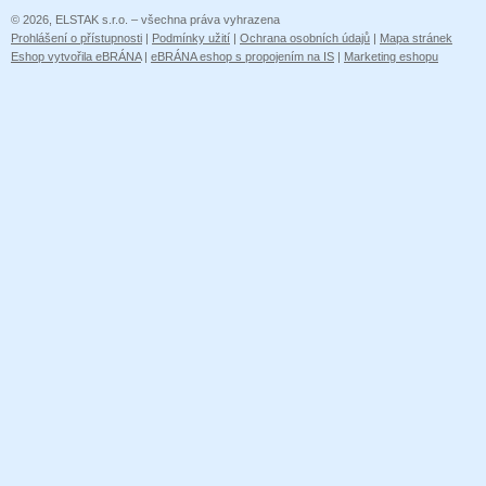
© 2026, ELSTAK s.r.o. – všechna práva vyhrazena
Prohlášení o přístupnosti
|
Podmínky užití
|
Ochrana osobních údajů
|
Mapa stránek
Eshop vytvořila eBRÁNA
|
eBRÁNA eshop s propojením na IS
|
Marketing eshopu