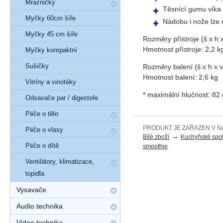
Mrazničky
Těsnící gumu víka 
Myčky 60cm šíře
Nádobu i nože lze
Myčky 45 cm šíře
Rozměry přístroje (š x h 
Hmotnost přístroje:
2,2 k
Myčky kompaktní
Sušičky
Rozměry balení (š x h x 
Hmotnost balení:
2,6 kg
Vitríny a vinotéky
* maximální hlučnost: 82
Odsavače par / digestoře
Péče o tělo
PRODUKT JE ZAŘAZEN V N
Péče o vlasy
→
Bílé zboží
Kuchyňské spot
Péče o dítě
smoothie
Ventilátory, klimatizace,
topidla
Vysavače
Audio technika
Video technika