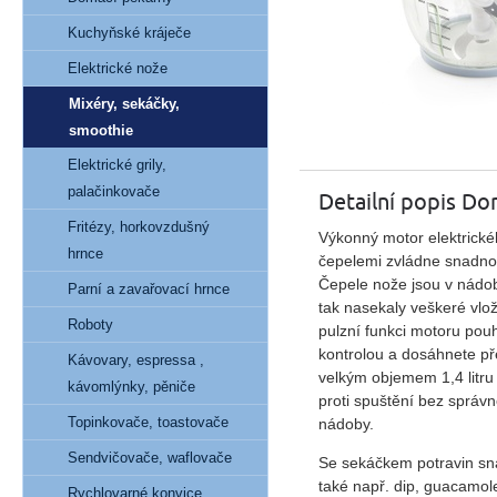
Kuchyňské kráječe
Elektrické nože
Mixéry, sekáčky,
smoothie
Elektrické grily,
palačinkovače
Detailní popis 
Fritézy, horkovzdušný
Výkonný motor
elektrick
hrnce
čepelemi
zvládne snadno a
Čepele nože jsou v nádob
Parní a zavařovací hrnce
tak nasekaly veškeré vlož
Roboty
pulzní funkci motoru pou
kontrolou a dosáhnete př
Kávovary, espressa ,
velkým objemem
1,4 litru
kávomlýnky, pěniče
proti spuštění bez správ
Topinkovače, toastovače
nádoby.
Sendvičovače, waflovače
Se sekáčkem potravin sna
také např. dip, guacamol
Rychlovarné konvice