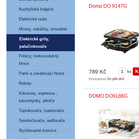
Domo DO 9147G
Kuchyňské kráječe
Elektrické nože
Mixéry, sekáčky, smoothie
Elektrické grily,
palačinkovače
Fritézy, horkovzdušný
hrnce
789 Kč
ks
Parní a zavařovací hrnce
Dostupnost
Do pěti dnů
Roboty
Kávovary, espressa ,
DOMO DO9186G
kávomlýnky, pěniče
Topinkovače, toastovače
Sendvičovače, waflovače
Rychlovarné konvice