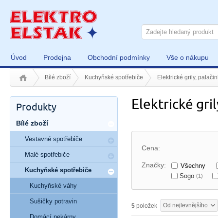
Úvod
Prodejna
Obchodní podmínky
Vše o nákupu
Bílé zboží
Kuchyňské spotřebiče
Elektrické grily, palač
Elektrické gr
Produkty
Bílé zboží
Vestavné spotřebiče
Cena:
Malé spotřebiče
Značky:
Všechny
Kuchyňské spotřebiče
Sogo
(1)
Kuchyňské váhy
Sušičky potravin
Od nejlevnějšího
5
položek
Domácí pekárny