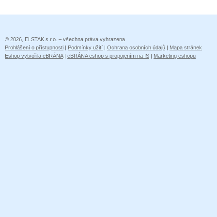
© 2026, ELSTAK s.r.o. – všechna práva vyhrazena
Prohlášení o přístupnosti
|
Podmínky užití
|
Ochrana osobních údajů
|
Mapa stránek
Eshop vytvořila eBRÁNA
|
eBRÁNA eshop s propojením na IS
|
Marketing eshopu