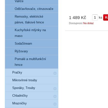
Vařiče
Odšťavňovače, citrusovače
Remosky, elektrické
1 489 Kč
ks
pánve, tlakové hrnce
Dostupnost
Na dotaz
Kuchyňské mlýnky na
maso
SodaStream
Rýžovary
Pomalé a multifunkční
hrnce
Pračky
Mikrovlnné trouby
Sporáky, Trouby
Chladničky
Mrazničky