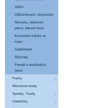
Vařiče
Odšťavňovače, citrusovače
Remosky, elektrické
pánve, tlakové hrnce
Kuchyňské mlýnky na
maso
SodaStream
Rýžovary
Pomalé a multifunkční
hrnce
Pračky
Mikrovlnné trouby
Sporáky, Trouby
Chladničky