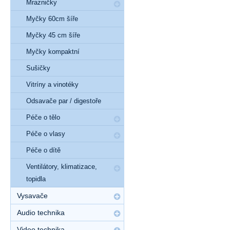
Mrazničky
Myčky 60cm šíře
Myčky 45 cm šíře
Myčky kompaktní
Sušičky
Vitríny a vinotéky
Odsavače par / digestoře
Péče o tělo
Péče o vlasy
Péče o dítě
Ventilátory, klimatizace,
topidla
Vysavače
Audio technika
Video technika