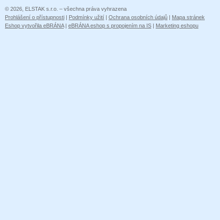
© 2026, ELSTAK s.r.o. – všechna práva vyhrazena
Prohlášení o přístupnosti
|
Podmínky užití
|
Ochrana osobních údajů
|
Mapa stránek
Eshop vytvořila eBRÁNA
|
eBRÁNA eshop s propojením na IS
|
Marketing eshopu