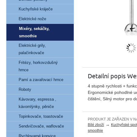
Kuchyňské kráječe
Elektrické nože
Mixéry, sekáčky,
smoothie
Elektrické grily,
palačinkovače
Fritézy, horkovzdušný
hrnce
Detailní popis 
Parní a zavařovací hrnce
4 stupně rychlosti + funk
Roboty
Ergonomické pohodlné uc
čištění, Silný motor pro 
Kávovary, espressa ,
kávomlýnky, pěniče
Topinkovače, toastovače
PRODUKT JE ZAŘAZEN V N
→
Bílé zboží
Kuchyňské spot
Sendvičovače, waflovače
smoothie
Rychlovarné konvice