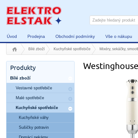
Úvod
Prodejna
Obchodní podmínky
Vše o nákupu
Bílé zboží
Kuchyňské spotřebiče
Mixéry, sekáčky, smoot
Westinghous
Produkty
Bílé zboží
Vestavné spotřebiče
Malé spotřebiče
Kuchyňské spotřebiče
Kuchyňské váhy
Sušičky potravin
Domácí pekárny