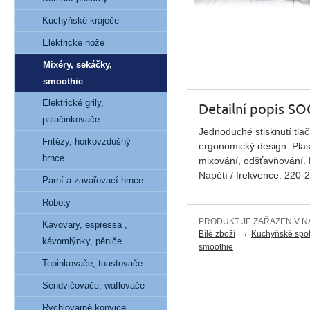
Kuchyňské kráječe
Elektrické nože
Mixéry, sekáčky,
smoothie
Elektrické grily,
Detailní popis S
palačinkovače
Jednoduché stisknutí tlač
Fritézy, horkovzdušný
ergonomický design. Plas
hrnce
mixování, odšťavňování. 
Napětí / frekvence: 220-
Parní a zavařovací hrnce
Roboty
PRODUKT JE ZAŘAZEN V N
Kávovary, espressa ,
→
Bílé zboží
Kuchyňské spot
kávomlýnky, pěniče
smoothie
Topinkovače, toastovače
Sendvičovače, waflovače
Rychlovarné konvice