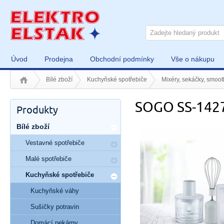
Úvod
Prodejna
Obchodní podmínky
Vše o nákupu
Bílé zboží
Kuchyňské spotřebiče
Mixéry, sekáčky, smoot
SOGO SS-142
Produkty
Bílé zboží
Vestavné spotřebiče
Malé spotřebiče
Kuchyňské spotřebiče
Kuchyňské váhy
Sušičky potravin
Domácí pekárny