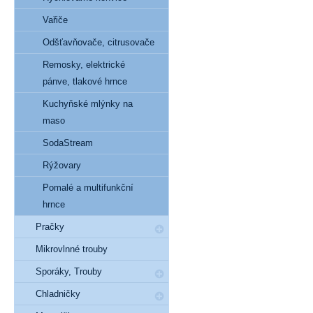
Vařiče
Odšťavňovače, citrusovače
Remosky, elektrické
pánve, tlakové hrnce
Kuchyňské mlýnky na
maso
SodaStream
Rýžovary
Pomalé a multifunkční
hrnce
Pračky
Mikrovlnné trouby
Sporáky, Trouby
Chladničky