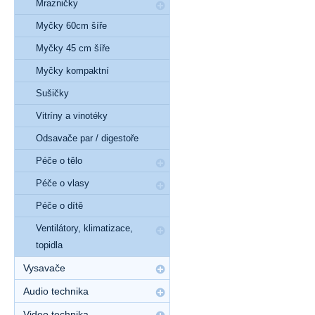
Mrazničky
Myčky 60cm šíře
Myčky 45 cm šíře
Myčky kompaktní
Sušičky
Vitríny a vinotéky
Odsavače par / digestoře
Péče o tělo
Péče o vlasy
Péče o dítě
Ventilátory, klimatizace,
topidla
Vysavače
Audio technika
Video technika