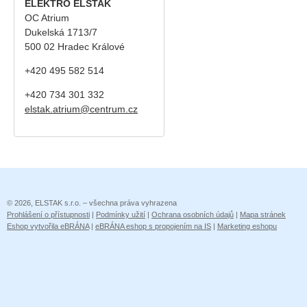
ELEKTRO ELSTAK
OC Atrium
Dukelská 1713/7
500 02 Hradec Králové
+420 495 582 514
+420
734 301 332
elstak.atrium@centrum.cz
© 2026, ELSTAK s.r.o. – všechna práva vyhrazena
Prohlášení o přístupnosti
|
Podmínky užití
|
Ochrana osobních údajů
|
Mapa stránek
Eshop vytvořila eBRÁNA
|
eBRÁNA eshop s propojením na IS
|
Marketing eshopu