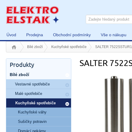
Úvod
Prodejna
Obchodní podmínky
Vše o nákupu
Bílé zboží
Kuchyňské spotřebiče
SALTER 7522SSTUR1
SALTER 7522
Produkty
Bílé zboží
Vestavné spotřebiče
Malé spotřebiče
Kuchyňské spotřebiče
Kuchyňské váhy
Sušičky potravin
Domácí pekárny