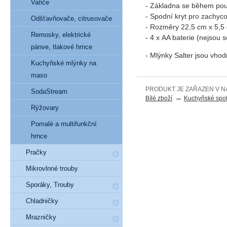
Vařiče
- Základna se během použ
- Spodní kryt pro zachyc
Odšťavňovače, citrusovače
- Rozměry 22,5 cm x 5,5
Remosky, elektrické
- 4 x AA baterie (nejsou s
pánve, tlakové hrnce
- Mlýnky Salter jsou vho
Kuchyňské mlýnky na
maso
PRODUKT JE ZAŘAZEN V N
SodaStream
→
Bílé zboží
Kuchyňské spot
Rýžovary
Pomalé a multifunkční
hrnce
Pračky
Mikrovlnné trouby
Sporáky, Trouby
Chladničky
Mrazničky