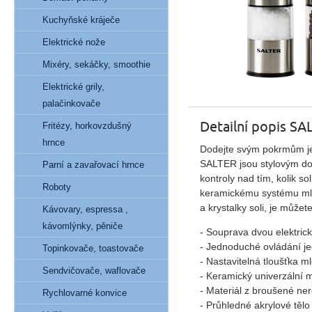
Kuchyňské kráječe
Elektrické nože
Mixéry, sekáčky, smoothie
Elektrické grily,
palačinkovače
Detailní popis S
Fritézy, horkovzdušný
hrnce
Dodejte svým pokrmům ješt
SALTER jsou stylovým do
Parní a zavařovací hrnce
kontroly nad tím, kolik so
Roboty
keramickému systému mlet
a krystalky soli, je může
Kávovary, espressa ,
kávomlýnky, pěniče
- Souprava dvou elektric
- Jednoduché ovládání j
Topinkovače, toastovače
- Nastavitelná tloušťka ml
Sendvičovače, waflovače
- Keramický univerzální
- Materiál z broušené ner
Rychlovarné konvice
- Průhledné akrylové tělo