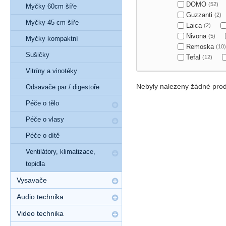
DOMO
(52)
Myčky 60cm šíře
Guzzanti
(2)
Myčky 45 cm šíře
Laica
(2)
Nivona
(5)
Myčky kompaktní
Remoska
(10)
Sušičky
Tefal
(12)
Vitríny a vinotéky
Nebyly nalezeny žádné prod
Odsavače par / digestoře
Péče o tělo
Péče o vlasy
Péče o dítě
Ventilátory, klimatizace,
topidla
Vysavače
Audio technika
Video technika