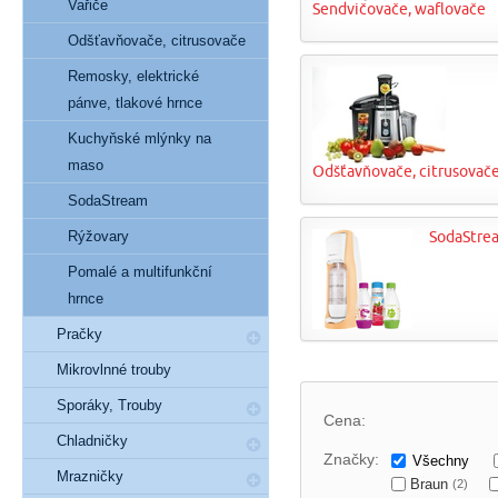
Vařiče
Sendvičovače, waflovače
Odšťavňovače, citrusovače
Remosky, elektrické
pánve, tlakové hrnce
Kuchyňské mlýnky na
maso
Odšťavňovače, citrusovač
SodaStream
Rýžovary
SodaStre
Pomalé a multifunkční
hrnce
Pračky
Mikrovlnné trouby
Sporáky, Trouby
Cena:
Chladničky
Značky:
Všechny
Mrazničky
Braun
(2)