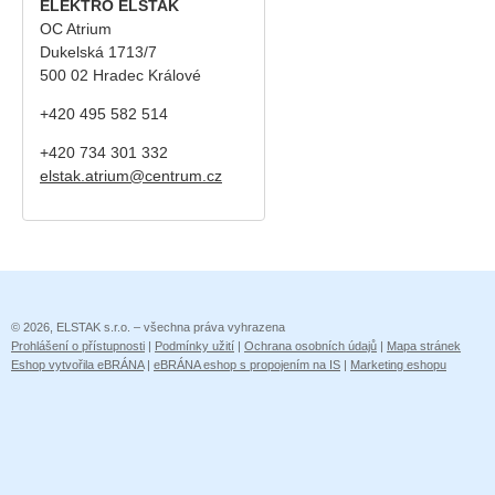
ELEKTRO ELSTAK
OC Atrium
Dukelská 1713/7
500 02 Hradec Králové
+420 495 582 514
+420
734 301 332
elstak.atrium@centrum.cz
© 2026, ELSTAK s.r.o. – všechna práva vyhrazena
Prohlášení o přístupnosti
|
Podmínky užití
|
Ochrana osobních údajů
|
Mapa stránek
Eshop vytvořila eBRÁNA
|
eBRÁNA eshop s propojením na IS
|
Marketing eshopu