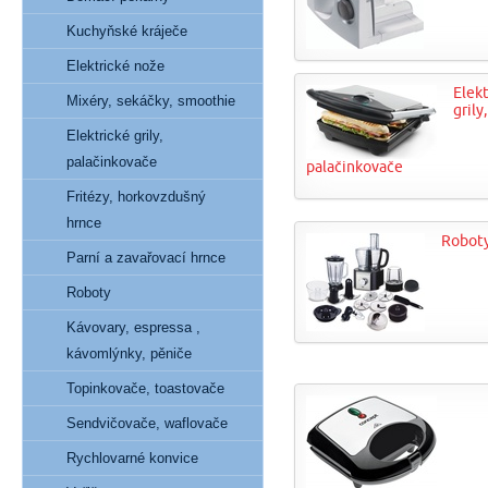
Kuchyňské kráječe
Elektrické nože
Elekt
Mixéry, sekáčky, smoothie
grily,
Elektrické grily,
palačinkovače
palačinkovače
Fritézy, horkovzdušný
hrnce
Robot
Parní a zavařovací hrnce
Roboty
Kávovary, espressa ,
kávomlýnky, pěniče
Topinkovače, toastovače
Sendvičovače, waflovače
Rychlovarné konvice