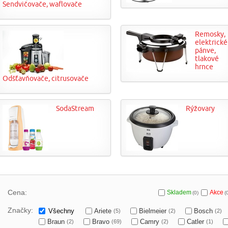
Sendvičovače, waflovače
Remosky,
elektrické
pánve,
tlakové
hrnce
Odšťavňovače, citrusovače
SodaStream
Rýžovary
Cena:
Skladem
Akce
(0)
(
Značky:
Všechny
Ariete
Bielmeier
Bosch
(5)
(2)
(2)
Braun
Bravo
Camry
Catler
(2)
(69)
(2)
(1)