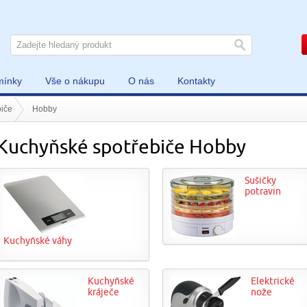
mínky
Vše o nákupu
O nás
Kontakty
iče
Hobby
Kuchyňské spotřebiče Hobby
Sušičky
potravin
Kuchyňské váhy
Kuchyňské
Elektrické
kráječe
nože