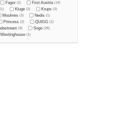
Fagor
First Austria
(2)
(14)
Kluge
Krups
(1)
(2)
(3)
Moulinex
Nedis
(3)
(1)
Princess
QUIGG
(2)
(1)
odastream
Sogo
(9)
(26)
Westinghouse
(1)