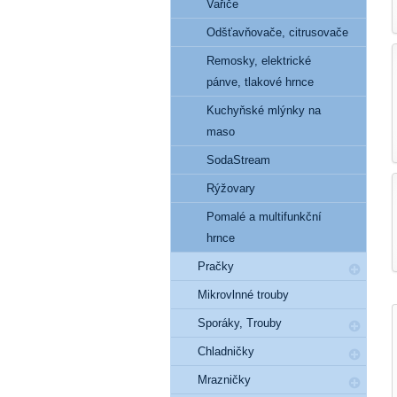
Vařiče
Odšťavňovače, citrusovače
Remosky, elektrické
pánve, tlakové hrnce
Kuchyňské mlýnky na
maso
SodaStream
Rýžovary
Pomalé a multifunkční
hrnce
Pračky
Mikrovlnné trouby
Sporáky, Trouby
Chladničky
Mrazničky