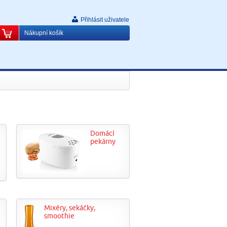
Přihlásit uživatele
Nákupní košík
Domácí
pekárny
Mixéry, sekáčky,
smoothie