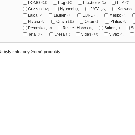
DOMO
Ecg
Electrolux
ETA
(52)
(10)
(1)
(3)
Guzzanti
Hyundai
JATA
Kenwood
(2)
(1)
(27)
Laica
Lauben
LORD
Mesko
(2)
(1)
(5)
(3)
Nivona
Orava
Orion
Philips
(5)
(11)
(1)
(5)
Remoska
Russell Hobbs
Salter
S
(10)
(9)
(1)
Tefal
Ufesa
Vigan
Vivax
(12)
(1)
(13)
(9)
Nebyly nalezeny žádné produkty.