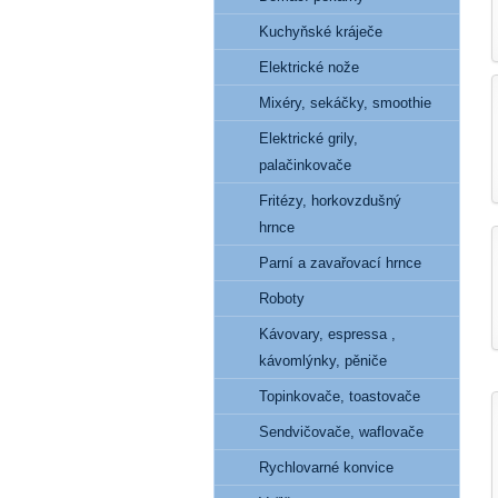
Kuchyňské kráječe
Elektrické nože
Mixéry, sekáčky, smoothie
Elektrické grily,
palačinkovače
Fritézy, horkovzdušný
hrnce
Parní a zavařovací hrnce
Roboty
Kávovary, espressa ,
kávomlýnky, pěniče
Topinkovače, toastovače
Sendvičovače, waflovače
Rychlovarné konvice