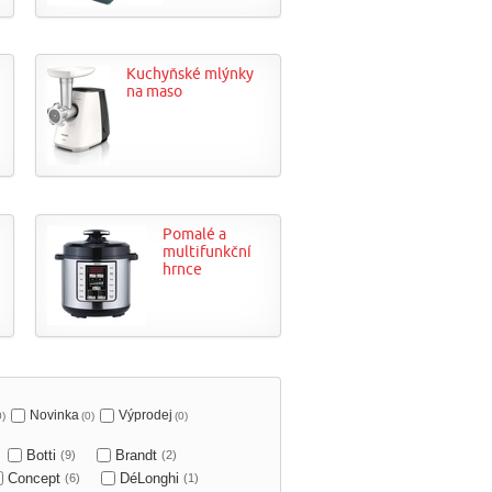
Kuchyňské mlýnky
na maso
Pomalé a
multifunkční
hrnce
Novinka
Výprodej
0)
(0)
(0)
Botti
Brandt
(9)
(2)
Concept
DéLonghi
(6)
(1)