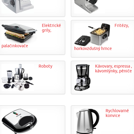
Elektrické
Fritézy,
grily,
palačinkovače
horkovzdušný hrnce
Roboty
Kávovary, espressa ,
kávomlýnky, pěniče
Rychlovarné
konvice