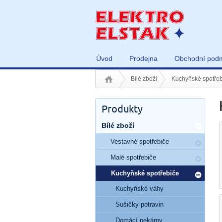
Úvod
Prodejna
Obchodní pod
Bílé zboží
Kuchyňské spotřeb
Produkty
Bílé zboží
Vestavné spotřebiče
Malé spotřebiče
Kuchyňské spotřebiče
Kuchyňské váhy
Sušičky potravin
Domácí pekárny