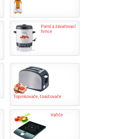
Parní a zavařovací
hrnce
Topinkovače, toastovače
Vařiče