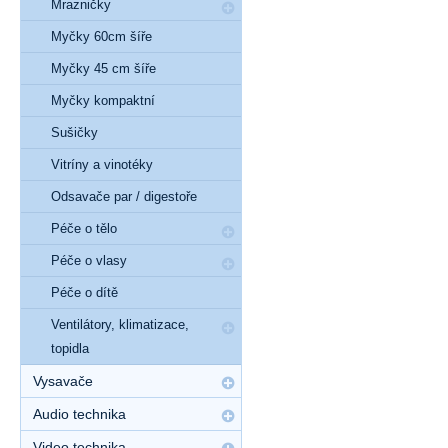
Mrazničky
Myčky 60cm šíře
Myčky 45 cm šíře
Myčky kompaktní
Sušičky
Vitríny a vinotéky
Odsavače par / digestoře
Péče o tělo
Péče o vlasy
Péče o dítě
Ventilátory, klimatizace,
topidla
Vysavače
Audio technika
Video technika