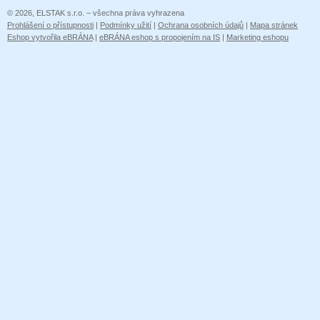
© 2026, ELSTAK s.r.o. – všechna práva vyhrazena
Prohlášení o přístupnosti
|
Podmínky užití
|
Ochrana osobních údajů
|
Mapa stránek
Eshop vytvořila eBRÁNA
|
eBRÁNA eshop s propojením na IS
|
Marketing eshopu