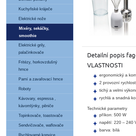
Kuchyňské kráječe
Elektrické nože
Mixéry, sekáčky,
smoothie
Elektrické grily,
palačinkovače
Detailní popis fa
Fritézy, horkovzdušný
VLASTNOSTI
hrnce
ergonomický a kom
Parní a zavařovací hrnce
2 provozní rychlost
Roboty
tichý a velmi výko
rychlá a snadná k
Kávovary, espressa ,
kávomlýnky, pěniče
Technické parametry
příkon: 500 W
Topinkovače, toastovače
napětí: 220 – 240 
Sendvičovače, waflovače
barva: bílá
Rychlovarné konvice