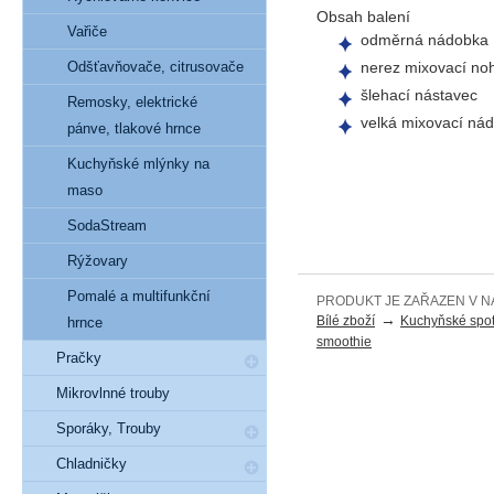
Obsah balení
Vařiče
odměrná nádobka
nerez mixovací no
Odšťavňovače, citrusovače
šlehací nástavec
Remosky, elektrické
velká mixovací ná
pánve, tlakové hrnce
Kuchyňské mlýnky na
maso
SodaStream
Rýžovary
Pomalé a multifunkční
PRODUKT JE ZAŘAZEN V N
→
Bílé zboží
Kuchyňské spot
hrnce
smoothie
Pračky
Mikrovlnné trouby
Sporáky, Trouby
Chladničky