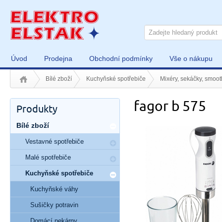
Úvod
Prodejna
Obchodní podmínky
Vše o nákupu
Bílé zboží
Kuchyňské spotřebiče
Mixéry, sekáčky, smoot
fagor b 575
Produkty
Bílé zboží
Vestavné spotřebiče
Malé spotřebiče
Kuchyňské spotřebiče
Kuchyňské váhy
Sušičky potravin
Domácí pekárny