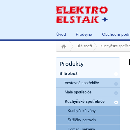
Úvod
Prodejna
Obchodní pod
Bílé zboží
Kuchyňské spotřeb
Produkty
Bílé zboží
Vestavné spotřebiče
Malé spotřebiče
Kuchyňské spotřebiče
Kuchyňské váhy
Sušičky potravin
Domácí pekárny