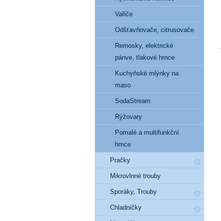
Vařiče
Odšťavňovače, citrusovače
Remosky, elektrické
pánve, tlakové hrnce
Kuchyňské mlýnky na
maso
SodaStream
Rýžovary
Pomalé a multifunkční
hrnce
Pračky
Mikrovlnné trouby
Sporáky, Trouby
Chladničky