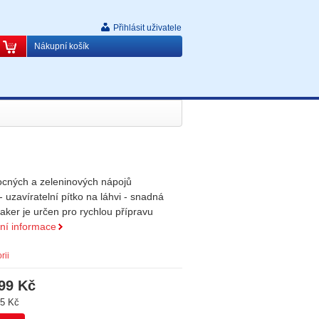
Přihlásit uživatele
Nákupní košík
ocných a zeleninových nápojů
- uzavíratelní pítko na láhvi - snadná
ker je určen pro rychlou přípravu
lní informace
rii
99 Kč
5 Kč