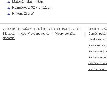
Materiál: plast, tritan
Rozměry: v. 32 x pr. 11 cm
Příkon: 250 W
PRODUKT JE ZAŘAZEN V NÁSLEDUJÍCÍCH KATEGORIÍCH
MOHLO BY VÁ
→
→
Bílé zboží
Kuchyňské spotřebiče
Mixéry, sekáčky,
Domácí pekár
smoothie
Elektrické nož
Kávovary, esp
Kuchyňské kr
Kuchyňské vá
Odšťavňovače,
Parní a zavař