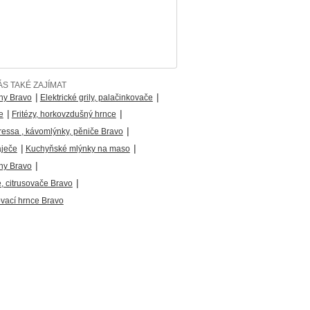
S TAKÉ ZAJÍMAT
|
|
ny Bravo
Elektrické grily, palačinkovače
|
|
e
Fritézy, horkovzdušný hrnce
|
ressa , kávomlýnky, pěniče Bravo
|
|
áječe
Kuchyňské mlýnky na maso
|
hy Bravo
|
 citrusovače Bravo
ovací hrnce Bravo