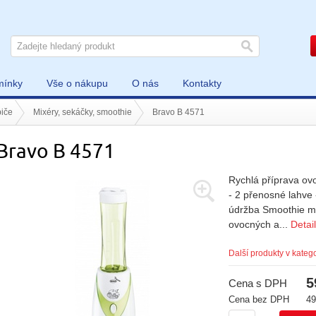
mínky
Vše o nákupu
O nás
Kontakty
iče
Mixéry, sekáčky, smoothie
Bravo B 4571
Bravo B 4571
Rychlá příprava ov
- 2 přenosné lahve 
údržba Smoothie ma
ovocných a...
Detai
Další produkty v katego
5
Cena s DPH
Cena bez DPH
49