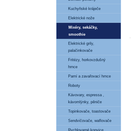
Kuchyňské kráječe
Elektrické nože
Mixéry, sekáčky,
smoothie
Elektrické grily,
palačinkovače
Fritézy, horkovzdušný
hrnce
Parní a zavařovací hrnce
Roboty
Kávovary, espressa ,
kávomlýnky, pěniče
Topinkovače, toastovače
Sendvičovače, waflovače
Rychlovarné konvice