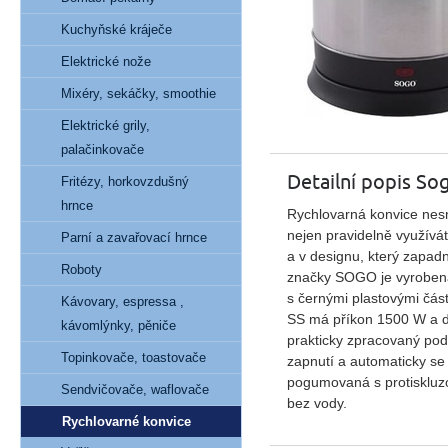
Kuchyňské kráječe
Elektrické nože
Mixéry, sekáčky, smoothie
Elektrické grily,
palačinkovače
Detailní popis So
Fritézy, horkovzdušný
hrnce
Rychlovarná konvice nesm
nejen pravidelně využíváte
Parní a zavařovací hrnce
a v designu, který zapad
Roboty
značky SOGO je vyrobena
s černými plastovými čás
Kávovary, espressa ,
SS má příkon 1500 W a dis
kávomlýnky, pěniče
prakticky zpracovaný pod
Topinkovače, toastovače
zapnutí a automaticky se
pogumovaná s protiskluzo
Sendvičovače, waflovače
bez vody.
Rychlovarné konvice