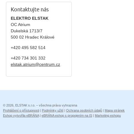
Kontaktujte nás
ELEKTRO ELSTAK
OC Atrium
Dukelská 1713/7
500 02 Hradec Králové
+420 495 582 514
+420
734 301 332
elstak.atrium@centrum.cz
© 2026, ELSTAK s.r.o. – všechna práva vyhrazena
Prohlášení o přístupnosti
|
Podmínky užití
|
Ochrana osobních údajů
|
Mapa stránek
Eshop vytvořila eBRÁNA
|
eBRÁNA eshop s propojením na IS
|
Marketing eshopu