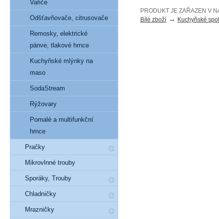
Vařiče
PRODUKT JE ZAŘAZEN V N
Odšťavňovače, citrusovače
→
Bílé zboží
Kuchyňské spot
Remosky, elektrické
pánve, tlakové hrnce
Kuchyňské mlýnky na
maso
SodaStream
Rýžovary
Pomalé a multifunkční
hrnce
Pračky
Mikrovlnné trouby
Sporáky, Trouby
Chladničky
Mrazničky