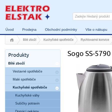
Úvod
Prodejna
Obchodní podmínky
Vše o nákupu
Bílé zboží
Kuchyňské spotřebiče
Rychlovarné konvice
Sogo SS-5790
Produkty
Bílé zboží
Vestavné spotřebiče
Malé spotřebiče
Kuchyňské spotřebiče
Kuchyňské váhy
Sušičky potravin
Domácí pekárny