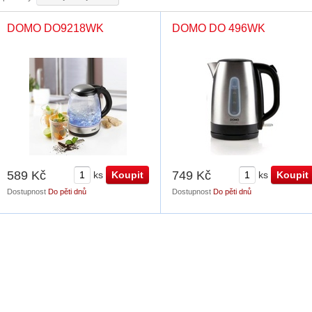
DOMO DO9218WK
DOMO DO 496WK
589 Kč
749 Kč
ks
ks
Dostupnost
Do pěti dnů
Dostupnost
Do pěti dnů