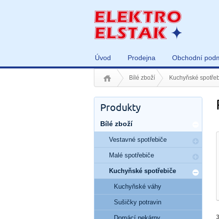
Úvod
Prodejna
Obchodní pod
Bílé zboží
Kuchyňské spotřeb
Produkty
Bílé zboží
Vestavné spotřebiče
Malé spotřebiče
Kuchyňské spotřebiče
Kuchyňské váhy
Sušičky potravin
Domácí pekárny