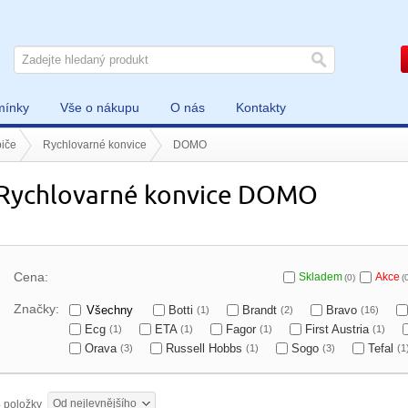
mínky
Vše o nákupu
O nás
Kontakty
iče
Rychlovarné konvice
DOMO
Rychlovarné konvice DOMO
Cena:
Skladem
Akce
(0)
(
Značky:
Všechny
Botti
Brandt
Bravo
(1)
(2)
(16)
Ecg
ETA
Fagor
First Austria
(1)
(1)
(1)
(1)
Orava
Russell Hobbs
Sogo
Tefal
(3)
(1)
(3)
(1
Od nejlevnějšího
3
položky