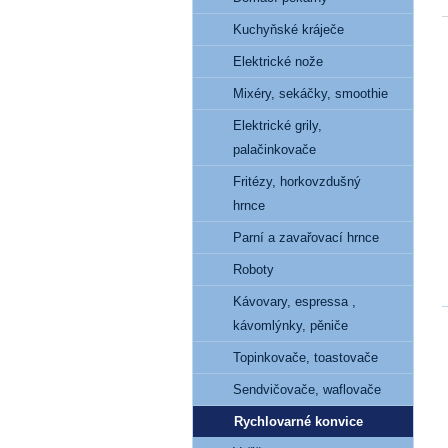
Kuchyňské kráječe
Elektrické nože
Mixéry, sekáčky, smoothie
Elektrické grily,
palačinkovače
Fritézy, horkovzdušný
hrnce
Parní a zavařovací hrnce
Roboty
Kávovary, espressa ,
kávomlýnky, pěniče
Topinkovače, toastovače
Sendvičovače, waflovače
Rychlovarné konvice