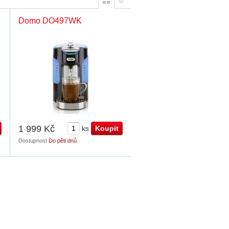
Domo DO497WK
1 999 Kč
ks
Dostupnost
Do pěti dnů