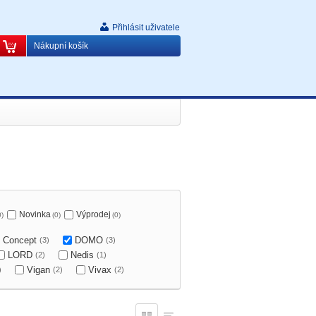
Přihlásit uživatele
Nákupní košík
Novinka
Výprodej
0)
(0)
(0)
Concept
DOMO
(3)
(3)
LORD
Nedis
(2)
(1)
Vigan
Vivax
)
(2)
(2)