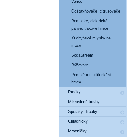
Vařiče
Odšťavňovače, citrusovače
Remosky, elektrické
pánve, tlakové hrnce
Kuchyňské mlýnky na
maso
SodaStream
Rýžovary
Pomalé a multifunkční
hrnce
Pračky
Mikrovlnné trouby
Sporáky, Trouby
Chladničky
Mrazničky