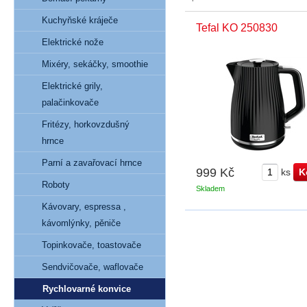
Kuchyňské kráječe
Tefal KO 250830
Elektrické nože
Mixéry, sekáčky, smoothie
Elektrické grily,
palačinkovače
Fritézy, horkovzdušný
hrnce
Parní a zavařovací hrnce
999 Kč
ks
Roboty
Skladem
Kávovary, espressa ,
kávomlýnky, pěniče
Topinkovače, toastovače
Sendvičovače, waflovače
Rychlovarné konvice