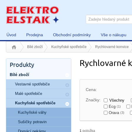
Úvod
Prodejna
Obchodní podmínky
Vše o nákupu
Bílé zboží
Kuchyňské spotřebiče
Rychlovarné konvice
Rychlovarné k
Produkty
Bílé zboží
Vestavné spotřebiče
Cena:
Malé spotřebiče
Značky:
Všechny
Kuchyňské spotřebiče
Ecg
(1)
Kuchyňské váhy
Orava
(3)
Sušičky potravin
1
položka
Domácí pekárny