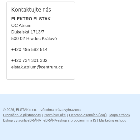
Kontaktujte nás
ELEKTRO ELSTAK
OC Atrium
Dukelská 1713/7
500 02 Hradec Králové
+420 495 582 514
+420
734 301 332
elstak.atrium@centrum.cz
© 2026, ELSTAK s.r.o. – všechna práva vyhrazena
Prohlášení o přístupnosti
|
Podmínky užití
|
Ochrana osobních údajů
|
Mapa stránek
Eshop vytvořila eBRÁNA
|
eBRÁNA eshop s propojením na IS
|
Marketing eshopu