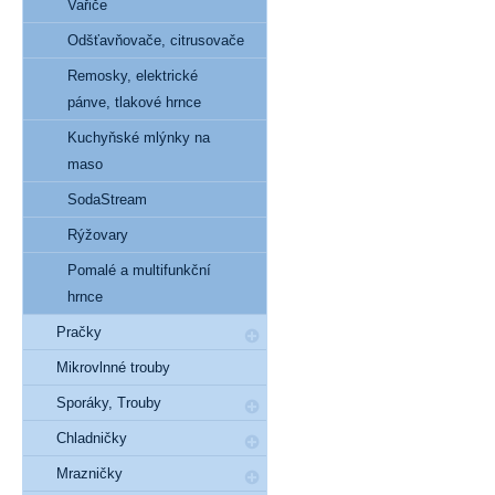
Vařiče
Odšťavňovače, citrusovače
Remosky, elektrické
pánve, tlakové hrnce
Kuchyňské mlýnky na
maso
SodaStream
Rýžovary
Pomalé a multifunkční
hrnce
Pračky
Mikrovlnné trouby
Sporáky, Trouby
Chladničky
Mrazničky