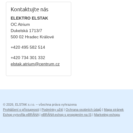
Kontaktujte nás
ELEKTRO ELSTAK
OC Atrium
Dukelská 1713/7
500 02 Hradec Králové
+420 495 582 514
+420
734 301 332
elstak.atrium@centrum.cz
© 2026, ELSTAK s.r.o. – všechna práva vyhrazena
Prohlášení o přístupnosti
|
Podmínky užití
|
Ochrana osobních údajů
|
Mapa stránek
Eshop vytvořila eBRÁNA
|
eBRÁNA eshop s propojením na IS
|
Marketing eshopu