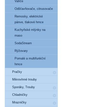
Vařiče
Odšťavňovače, citrusovače
Remosky, elektrické
pánve, tlakové hrnce
Kuchyňské mlýnky na
maso
SodaStream
Rýžovary
Pomalé a multifunkční
hrnce
Pračky
Mikrovlnné trouby
Sporáky, Trouby
Chladničky
Mrazničky