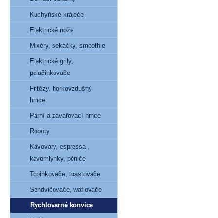
Kuchyňské kráječe
Elektrické nože
Mixéry, sekáčky, smoothie
Elektrické grily,
palačinkovače
Fritézy, horkovzdušný
hrnce
Parní a zavařovací hrnce
Roboty
Kávovary, espressa ,
kávomlýnky, pěniče
Topinkovače, toastovače
Sendvičovače, waflovače
Rychlovarné konvice