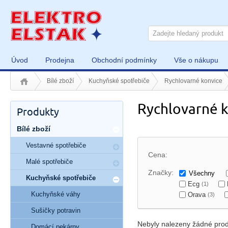
Úvod
Prodejna
Obchodní podmínky
Vše o nákupu
Bílé zboží
Kuchyňské spotřebiče
Rychlovarné konvice
Rychlovarné k
Produkty
Bílé zboží
Vestavné spotřebiče
Cena:
Malé spotřebiče
Značky:
Všechny
Kuchyňské spotřebiče
Ecg
(1)
Kuchyňské váhy
Orava
(3)
Sušičky potravin
Nebyly nalezeny žádné prod
Domácí pekárny