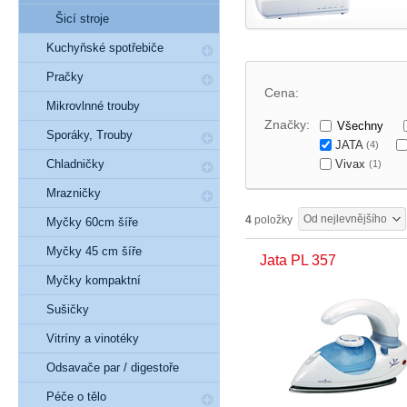
Šicí stroje
Kuchyňské spotřebiče
Pračky
Cena:
Mikrovlnné trouby
Značky:
Všechny
Sporáky, Trouby
JATA
(4)
Vivax
Chladničky
(1)
Mrazničky
Od nejlevnějšího
4
položky
Myčky 60cm šíře
Myčky 45 cm šíře
Jata PL 357
Myčky kompaktní
Sušičky
Vitríny a vinotéky
Odsavače par / digestoře
Péče o tělo