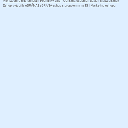
Prohlášení o přístupnosti
|
Podmínky užití
|
Ochrana osobních údajů
|
Mapa stránek
Eshop vytvořila eBRÁNA
|
eBRÁNA eshop s propojením na IS
|
Marketing eshopu