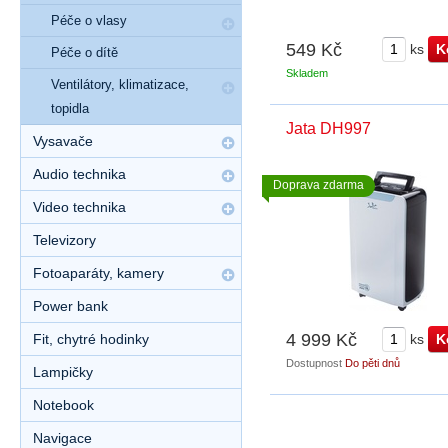
Péče o vlasy
549 Kč
ks
Péče o dítě
Skladem
Ventilátory, klimatizace,
topidla
Jata DH997
Vysavače
Audio technika
Doprava zdarma
Video technika
Televizory
Fotoaparáty, kamery
Power bank
4 999 Kč
Fit, chytré hodinky
ks
Dostupnost
Do pěti dnů
Lampičky
Notebook
Navigace