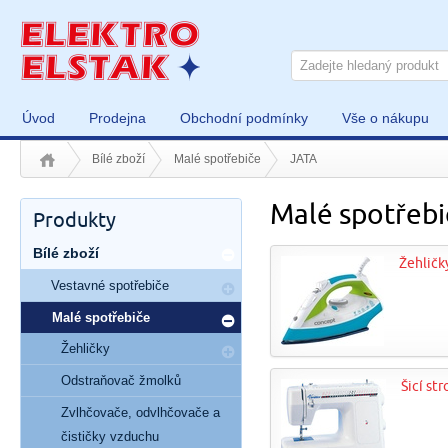
Úvod
Prodejna
Obchodní podmínky
Vše o nákupu
Bílé zboží
Malé spotřebiče
JATA
Malé spotřeb
Produkty
Bílé zboží
Žehličk
Vestavné spotřebiče
Malé spotřebiče
Žehličky
Odstraňovač žmolků
Šicí str
Zvlhčovače, odvlhčovače a
čističky vzduchu